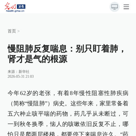
首页
>
慢阻肺反复喘息：别只盯着肺，
肾才是气的根源
来源：
新华社
2026-05-31 21:03
今年62岁的老张，有着8年慢性阻塞性肺疾病
（简称“慢阻肺”）病史。这些年来，家里常备着
五六种止咳平喘的药物，药几乎从未断过，可
一到秋冬换季，恼人的咳嗽依旧反复不止，哪
怕只是爬两层楼梯，都要停下来喘息许久。“药