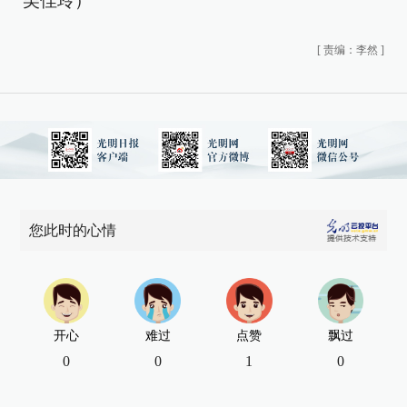
吴佳玲）
[
责编：李然
]
您此时的心情
开心
难过
点赞
飘过
0
0
1
0