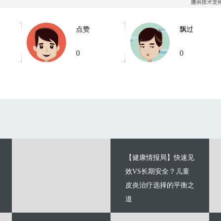
点赞
飘过
0
0
【健康情报局】快速见
效VS长期安全？儿童
皮炎治疗选择的平衡之
道