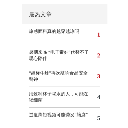
最热文章
凉感面料真的越穿越凉吗
1
暑期来临 “电子带娃”代替不了
2
暖心陪伴
“超标牛蛙”再次敲响食品安全
3
警钟
用这种杯子喝水的人，可能在
4
喝细菌
过度刷短视频可能诱发“脑腐”
5