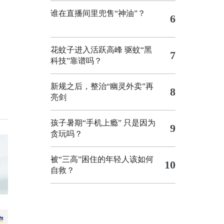
谁在直播间里兜售“神油”？
6
花蚊子进入活跃高峰 驱蚊“黑
7
科技”靠谱吗？
新规之后，整治“幽灵外卖”再
8
亮剑
孩子暑期“手机上瘾” 只是因为
9
贪玩吗？
被“三高”困住的年轻人该如何
10
自救？