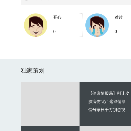
开心
难过
0
0
独家策划
【健康情报局】别让皮
肤病伤“心” 这些情绪
信号家长千万别忽视