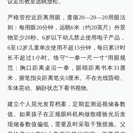
议走出教室远眺放松。
严格管控近距离用眼，遵循20—20—20用眼法
则：每用眼20分钟，远眺6米（约20英尺）外景
物至少20秒。6岁以下幼儿禁止使用电子产品，
6至12岁儿童单次使用不超15分钟，每日累计时
长不超过1小时。恪守“一拳一尺一寸”用眼规
范：胸口距离桌沿一拳，眼睛距离书本33厘
米，握笔指尖距离笔尖3厘米。不在光线昏暗、
车体晃动、躺卧状态下看书视物。
建立个人屈光发育档案，定期监测远视储备数
值。如果孩子在正规眼科机构做散瞳验光后发
现储备数值偏低，需要及时采取干预措施。父