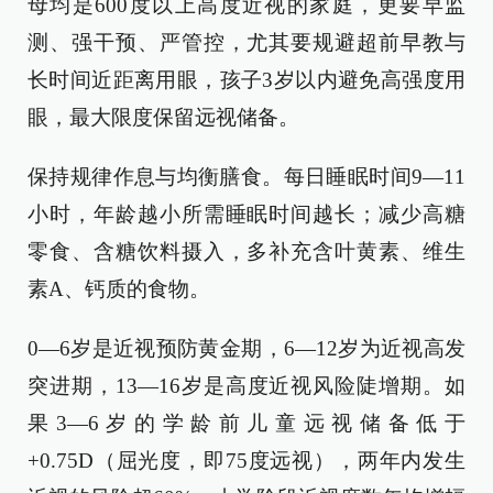
母均是600度以上高度近视的家庭，更要早监
测、强干预、严管控，尤其要规避超前早教与
长时间近距离用眼，孩子3岁以内避免高强度用
眼，最大限度保留远视储备。
保持规律作息与均衡膳食。每日睡眠时间9—11
小时，年龄越小所需睡眠时间越长；减少高糖
零食、含糖饮料摄入，多补充含叶黄素、维生
素A、钙质的食物。
0—6岁是近视预防黄金期，6—12岁为近视高发
突进期，13—16岁是高度近视风险陡增期。如
果3—6岁的学龄前儿童远视储备低于
+0.75D（屈光度，即75度远视），两年内发生