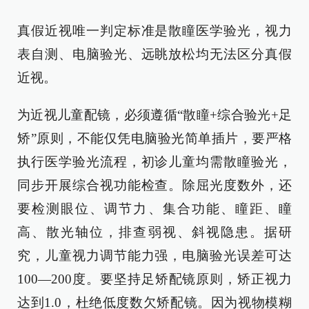
真假近视唯一判定标准是散瞳医学验光，视力
表自测、电脑验光、远眺放松均无法区分真假
近视。
为近视儿童配镜，必须遵循“散瞳+综合验光+足
矫”原则，不能仅凭电脑验光简单插片，要严格
执行医学验光流程，初诊儿童均需散瞳验光，
同步开展综合视功能检查。除屈光度数外，还
要检测眼位、调节力、集合功能、瞳距、瞳
高、散光轴位，排查弱视、斜视隐患。据研
究，儿童视力调节能力强，电脑验光误差可达
100—200度。要坚持足矫配镜原则，矫正视力
达到1.0，杜绝低度数欠矫配镜。因为视物模糊