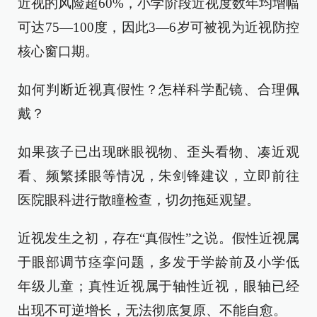
近视的风险超60%，小学阶段近视度数年均增幅
可达75—100度，因此3—6岁可被视为近视防控
核心窗口期。
如何判断近视真假性？怎样科学配镜、合理佩
戴？
如果孩子已出现眯眼视物、歪头看物、凑近观
看、频繁揉眼等情况，朱剑锋建议，立即前往
医院眼科进行散瞳检查，切勿拖延观望。
近视发生之初，存在“真假性”之说。假性近视属
于眼部调节痉挛问题，多发于学龄前及小学低
年级儿童；真性近视属于轴性近视，眼轴已经
出现不可逆增长，无法彻底复原、不能自愈。