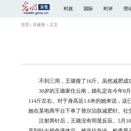
时政
国际
时评
理
首页
>
亚健康
>
正文
不到三周，王璐瘦了16斤。虽然减肥成
30岁的王璐家住云南，婚礼定在今年8月
114斤左右。对于身高近1.6米的她来说，
她在某电商平台下单了替尔泊肽减肥针。社交
注射两针后，王璐没有明显反应。5月10
直到吐出褐色液体后，被送往急诊。检查显示