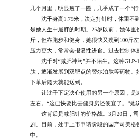
几个月里，明显瘦了一圈，几乎成了一个“行
沈千身高1.75米，决定打针时，体重不到1
是她人生中最胖的时期。25岁以前，她体重长
斤，但靠跑步和健身，她很快又瘦到100斤
压力更大，常常会报复性进食。过去控制体
沈千对“减肥神药”并不陌生。这种GLP-
肽，逐渐发展到双靶点的替尔泊肽等药物。
下单后隔天就能送到。
让沈千下定决心使用的另一个原因，是减肥
左右。“这已快要比去健身房还便宜了。”她
这背后是减肥针的价格战。3月20日，司
剧。目前，处于上市申请阶段的国产司美格
中。