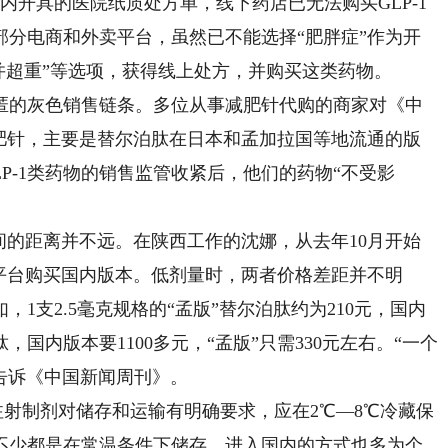
内开具的医院纸质处方单，线下药店已无法购买GLP-1
部分电商和外卖平台，虽然已不能选择“肥胖症”作为开
合并超重”等选项，获得线上处方，并购买这类药物。
的灰色销售链条。多位从事减肥针代购的商家对《中
减肥针，主要是替尔泊肽在日本和孟加拉国等地流通的版
GLP-1类药物的销售监管收紧后，他们的药物“不受影
的距离并不远。在陕西工作的沈娜，从去年10月开始
平台购买国内版本。低剂量时，两者价格差距并不明
1支2.5毫克规格的“孟版”替尔泊肽约为210元，国内
，国内版本要1100多元，“孟版”只需330元左右。“一个
她告诉《中国新闻周刊》。
射制剂对储存和运输有明确要求，应在2℃—8℃冷藏保
不少都是在常温条件下储存，进入国内的方式也多为个