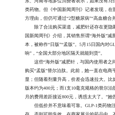
东、河南等地多位消费者表示，如果没有3日
类药物。但《中国新闻周刊》记者发现，在
方理由，但仍可通过“2型糖尿病”“高血糖
除了合法购买渠道，减肥针还存在更隐匿
国新闻周刊》介绍，其销售所谓“海外版”
本，被称作“日版”“孟版”。5月15日国内对
响”，“全国大部分地区隔天就能到货”。
这些“海外版”减肥针，与国内使用者之间
购买“孟版”替尔泊肽。此前，她一直在电商
显；但随着剂量升高，价差会迅速拉大。比如，
版本约为400元；而1支10毫克规格的替尔泊肽
月的费用差距接近800元，诱惑太大了。”
但低价并不意味着可靠。GLP-1类药物注
存，否则可能失效。在商家展示的药品中，