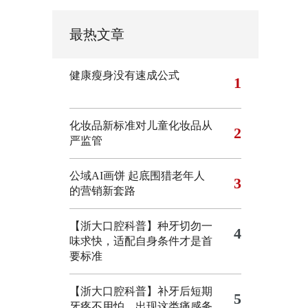
最热文章
健康瘦身没有速成公式
1
化妆品新标准对儿童化妆品从
2
严监管
公域AI画饼 起底围猎老年人
3
的营销新套路
【浙大口腔科普】种牙切勿一
4
味求快，适配自身条件才是首
要标准
【浙大口腔科普】补牙后短期
5
牙疼不用怕，出现这类痛感务