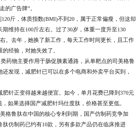
走的广告牌”。
20斤，体质指数(BMI)不到20，属于正常偏瘦，但这却
期维持在100斤左右。过了30岁，体重一度升至130
左右。去年，她换了新工作，每天工作时间更长，且工作
重的经验，对她失效了。
1类药物主要作用于肠促胰素通路，从单靶点的司美格鲁
她还发现，减肥针已可以在多个电商和外卖平台买到，
针正变得越来越便宜。如今，单月花费已降到370元
说，如果选择国产减肥针玛仕度肽，价格甚至更低。
美格鲁肽在中国的核心专利到期，国产仿制药竞争加
鲁肽仿制药已约有10款，另有多款产品仍在临床推进