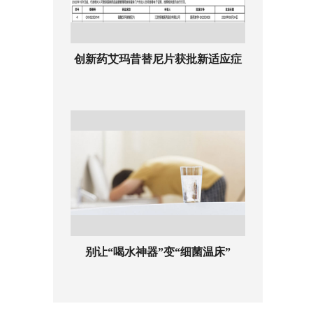
创新药艾玛昔替尼片获批新适应症
别让“喝水神器”变“细菌温床”