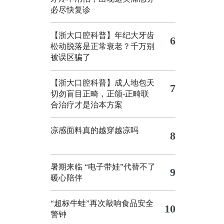
必尽快复诊
【浙大口腔科普】年纪大牙齿
6
松动脱落是正常衰老？千万别
被误区骗了
【浙大口腔科普】成人地包天
7
切勿盲目正畸，正颌‑正畸联
合治疗才是治本方案
凉感面料真的越穿越凉吗
8
暑期来临 “电子带娃”代替不了
9
暖心陪伴
“超标牛蛙”再次敲响食品安全
10
警钟