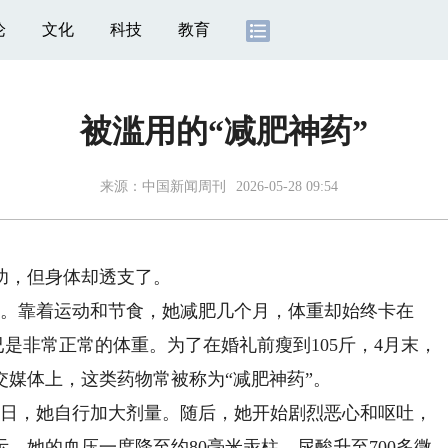
论
文化
科技
教育
被滥用的“减肥神药”
来源：
中国新闻周刊
2026-05-28 09:54
功，但身体却透支了。
。靠着运动和节食，她减肥几个月，体重却始终卡在
这已是非常正常的体重。为了在婚礼前瘦到105斤，4月末，
媒体上，这类药物常被称为“减肥神药”。
日，她自行加大剂量。随后，她开始剧烈恶心和呕吐，
，她的血压一度降至约80毫米汞柱，尿酸升至700多微