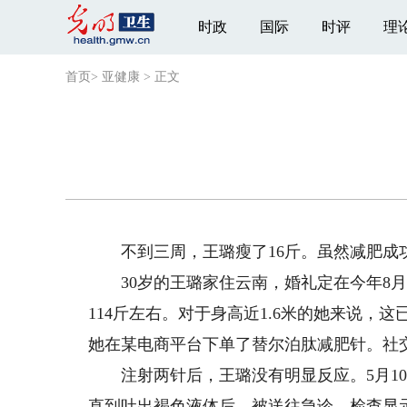
时政
国际
时评
理
首页
>
亚健康
>
正文
不到三周，王璐瘦了16斤。虽然减肥成
30岁的王璐家住云南，婚礼定在今年8月
114斤左右。对于身高近1.6米的她来说，
她在某电商平台下单了替尔泊肽减肥针。社交
注射两针后，王璐没有明显反应。5月10
直到吐出褐色液体后，被送往急诊。检查显示