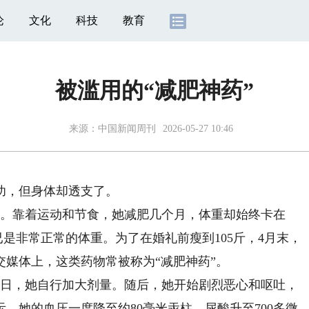
论
文化
科技
教育
被滥用的“减肥神药”
来源：
中国新闻周刊
2026-05-27 10:46
功，但身体却透支了。
。靠着运动和节食，她减肥几个月，体重却始终卡在
这已是非常正常的体重。为了在婚礼前瘦到105斤，4月末，
媒体上，这类药物常被称为“减肥神药”。
日，她自行加大剂量。随后，她开始剧烈恶心和呕吐，
，她的血压一度降至约80毫米汞柱，尿酸升至700多微