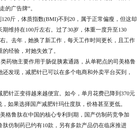
走的广告牌”。
20斤，体质指数(BMI)不到20，属于正常偏瘦，但这却
期维持在100斤左右。过了30岁，体重一度升至130
左右。去年，她换了新工作，每天工作时间更长，且工作
重的经验，对她失效了。
1类药物主要作用于肠促胰素通路，从单靶点的司美格鲁
她还发现，减肥针已可以在多个电商和外卖平台买到，
针正变得越来越便宜。如今，单月花费已降到370元
说，如果选择国产减肥针玛仕度肽，价格甚至更低。
美格鲁肽在中国的核心专利到期，国产仿制药竞争加
鲁肽仿制药已约有10款，另有多款产品仍在临床推进