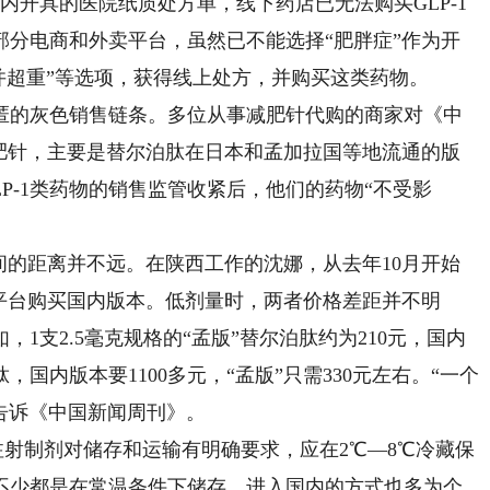
内开具的医院纸质处方单，线下药店已无法购买GLP-1
部分电商和外卖平台，虽然已不能选择“肥胖症”作为开
合并超重”等选项，获得线上处方，并购买这类药物。
的灰色销售链条。多位从事减肥针代购的商家对《中
减肥针，主要是替尔泊肽在日本和孟加拉国等地流通的版
GLP-1类药物的销售监管收紧后，他们的药物“不受影
的距离并不远。在陕西工作的沈娜，从去年10月开始
平台购买国内版本。低剂量时，两者价格差距并不明
1支2.5毫克规格的“孟版”替尔泊肽约为210元，国内
，国内版本要1100多元，“孟版”只需330元左右。“一个
她告诉《中国新闻周刊》。
射制剂对储存和运输有明确要求，应在2℃—8℃冷藏保
不少都是在常温条件下储存，进入国内的方式也多为个