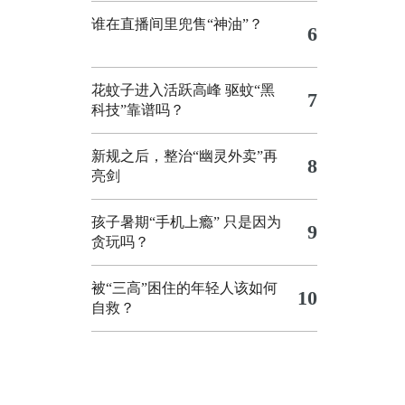
谁在直播间里兜售“神油”？
6
花蚊子进入活跃高峰 驱蚊“黑
7
科技”靠谱吗？
新规之后，整治“幽灵外卖”再
8
亮剑
孩子暑期“手机上瘾” 只是因为
9
贪玩吗？
被“三高”困住的年轻人该如何
10
自救？