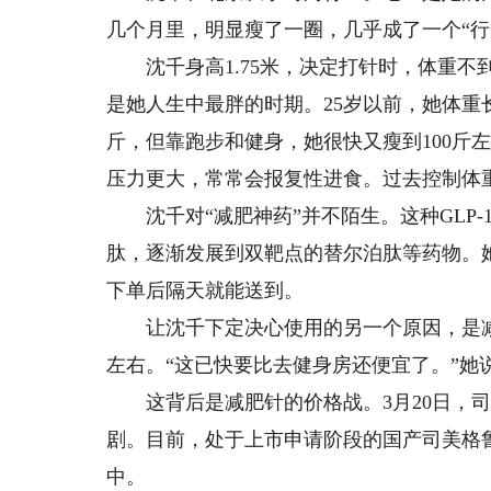
几个月里，明显瘦了一圈，几乎成了一个“行
沈千身高1.75米，决定打针时，体重不到1
是她人生中最胖的时期。25岁以前，她体重长
斤，但靠跑步和健身，她很快又瘦到100斤
压力更大，常常会报复性进食。过去控制体
沈千对“减肥神药”并不陌生。这种GLP-
肽，逐渐发展到双靶点的替尔泊肽等药物。
下单后隔天就能送到。
让沈千下定决心使用的另一个原因，是减肥
左右。“这已快要比去健身房还便宜了。”她
这背后是减肥针的价格战。3月20日，司
剧。目前，处于上市申请阶段的国产司美格
中。