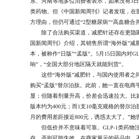
东、河南等地多位消费者表示，如果没有3日
类药物。但《中国新闻周刊》记者发现，在
方理由，但仍可通过“2型糖尿病”“高血糖
除了合法购买渠道，减肥针还存在更隐匿
国新闻周刊》介绍，其销售所谓“海外版”
本，被称作“日版”“孟版”。5月15日国内对
响”，“全国大部分地区隔天就能到货”。
这些“海外版”减肥针，与国内使用者之间
购买“孟版”替尔泊肽。此前，她一直在电商
显；但随着剂量升高，价差会迅速拉大。比如，
版本约为400元；而1支10毫克规格的替尔泊肽
月的费用差距接近800元，诱惑太大了。”
但低价并不意味着可靠。GLP-1类药物注
存，否则可能失效。在商家展示的药品中，