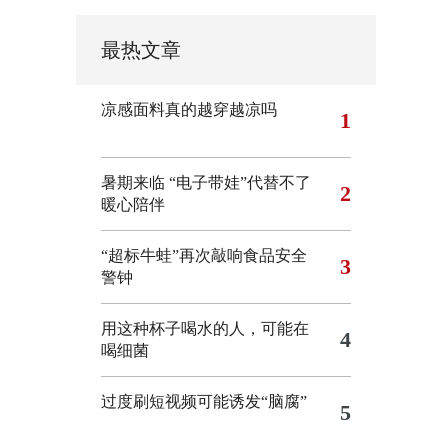
最热文章
凉感面料真的越穿越凉吗
1
暑期来临 “电子带娃”代替不了
2
暖心陪伴
“超标牛蛙”再次敲响食品安全
3
警钟
用这种杯子喝水的人，可能在
4
喝细菌
过度刷短视频可能诱发“脑腐”
5