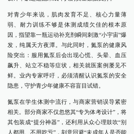
对青少年来说，肌肉发育不足、核心力量薄
弱、耐力训练不够是体测成绩欠佳的根本原
因，指望靠一瓶运动补充剂瞬间刺激“小宇宙”爆
发，纯属天方夜潭。与此同时，氮泵的健康风
险突出：服用氮泵后会出现心慌、头晕、血压
飙升、站立不稳等症状，相关就医案例屡见不
鲜。业内专家呼吁，必须清醒认识氮泵的安全
隐患，守护青少年健康不容盲目试错。
氮泵在学生体测中流行，与商家营销误导紧密
相关。部分商家不仅忽悠其“专为体考设计”，将
其包装成“提分神器”，还利用从众心理鼓吹“别
人都用、不用吃亏”，刻意回避“未成年人是否能