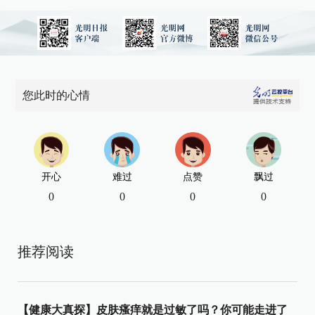
您此时的心情
开心
难过
点赞
飘过
0
0
0
0
推荐阅读
【健康大真探】皮肤瘙痒就是过敏了吗？你可能走进了