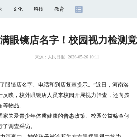
论
文化
科技
教育
满眼镜店名字！校园视力检测竟
来源：
人民日报
2026-05-26 10:11
眼镜店名字、电话和到店复查提示。”近日，河南洛
士反映，校外眼镜店人员来校园开展视力筛查，还向孩
布等物品。
家关爱青少年体质健康的普惠政策。校园公益筛查何
行了调查采访。
力筛查中，她的孩子被诊断为左右眼裸眼视力均为