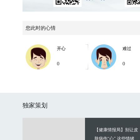
您此时的心情
开心
难过
0
0
独家策划
【健康情报局】别让皮
肤病伤“心” 这些情绪