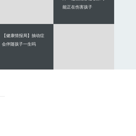
能正在伤害孩子
【健康情报局】抽动症
会伴随孩子一生吗