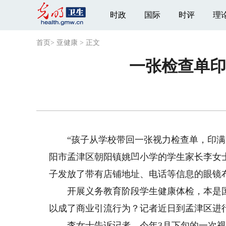
时政
国际
时评
理
首页
>
亚健康
>
正文
一张检查单印
“孩子从学校带回一张视力检查单，印满了
阳市孟津区朝阳镇姚凹小学的学生家长李女
子发放了带有店铺地址、电话等信息的眼镜
开展义务教育阶段学生健康体检，本是国
以成了商业引流行为？记者近日到孟津区进
李女士告诉记者，今年3月下旬的一次视