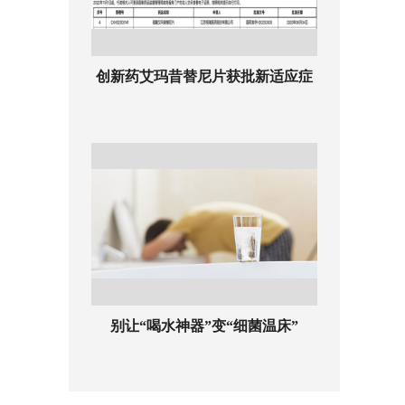
创新药艾玛昔替尼片获批新适应症
别让“喝水神器”变“细菌温床”