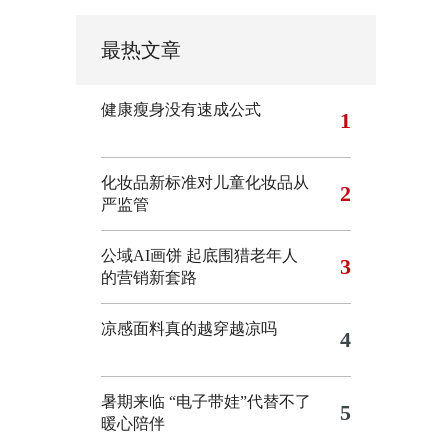
最热文章
健康瘦身没有速成公式
1
化妆品新标准对儿童化妆品从
2
严监管
公域AI画饼 起底围猎老年人
3
的营销新套路
凉感面料真的越穿越凉吗
4
暑期来临 “电子带娃”代替不了
5
暖心陪伴