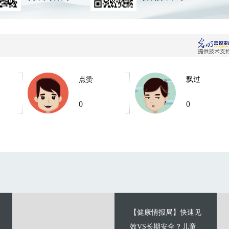
点赞
飘过
0
0
【健康情报局】快速见
效VS长期安全？儿童