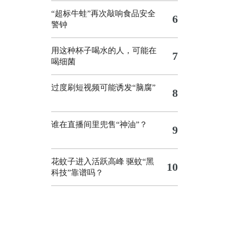
“超标牛蛙”再次敲响食品安全
6
警钟
用这种杯子喝水的人，可能在
7
喝细菌
过度刷短视频可能诱发“脑腐”
8
谁在直播间里兜售“神油”？
9
花蚊子进入活跃高峰 驱蚊“黑
10
科技”靠谱吗？