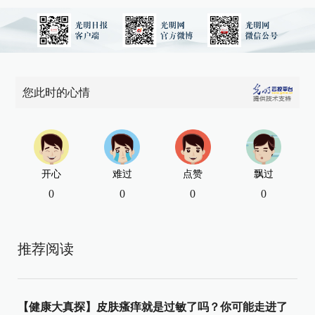
您此时的心情
开心
难过
点赞
飘过
0
0
0
0
推荐阅读
【健康大真探】皮肤瘙痒就是过敏了吗？你可能走进了