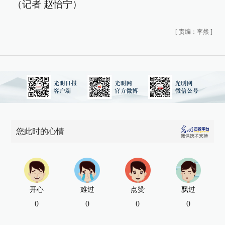
（记者 赵怡宁）
[
责编：李然
]
您此时的心情
开心
难过
点赞
飘过
0
0
0
0