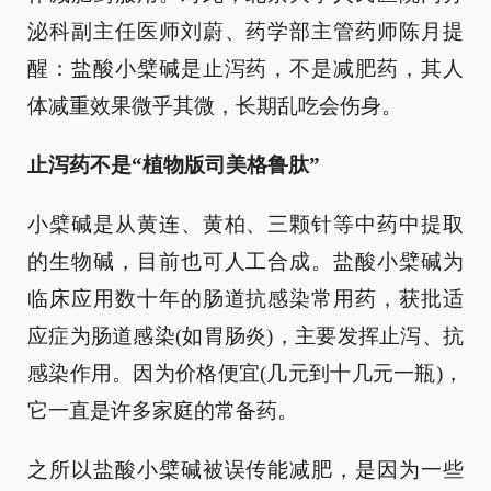
泌科副主任医师刘蔚、药学部主管药师陈月提
醒：盐酸小檗碱是止泻药，不是减肥药，其人
体减重效果微乎其微，长期乱吃会伤身。
止泻药不是“植物版司美格鲁肽”
小檗碱是从黄连、黄柏、三颗针等中药中提取
的生物碱，目前也可人工合成。盐酸小檗碱为
临床应用数十年的肠道抗感染常用药，获批适
应症为肠道感染(如胃肠炎)，主要发挥止泻、抗
感染作用。因为价格便宜(几元到十几元一瓶)，
它一直是许多家庭的常备药。
之所以盐酸小檗碱被误传能减肥，是因为一些