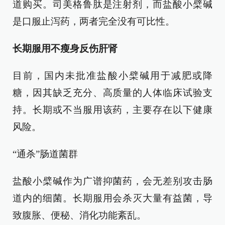
道购买。司美格鲁肽是注射剂，而盐酸小檗碱
是口服止泻药，两者完全没有可比性。
长期服用不瘦身反伤肝肾
目前，国内未批准盐酸小檗碱用于减肥或降
糖，因其缺乏充分、高质量的人体临床试验支
持。长期或不当服用该药，主要存在以下健康
风险。
“通杀”肠道菌群
盐酸小檗碱作为广谱抑菌药，会无差别攻击肠
道内的细菌。长期服用会杀灭大量有益菌，导
致腹胀、便秘、消化功能紊乱。