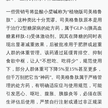
一些营销号将盐酸小檗碱称为“植物版司美格鲁
肽”，这种类比十分荒谬。司美格鲁肽原本是用
于治疗2型糖尿病的处方药，属于GLP-1(胰高血
糖素样肽-1)受体激动剂。因其在降糖的同时表
现出显著减重效果，后被批准用于肥胖或超重
人群的体重管理。该药通过延缓胃排空、抑制
食欲中枢，让人“不想吃、吃得少”，规范使用
下，部分人群体重可下降5%至15%甚至更多，
但千万别把它当“神药”。司美格鲁肽属于严格管
理的处方药，有明确适应症与使用规范，可能
引发恶心、呕吐、腹胀、胰腺炎等，必须在医
生评估后使用，严禁自行注射或通过非正规渠