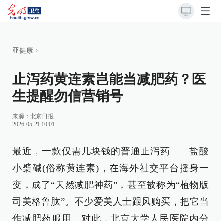
亚健康
>
止泻药黄连素岂能当减肥药？医
生提醒勿信营销号
来源：
北京日报
2026-05-21 10:01
最近，一款仅需几块钱的普通止泻药——盐酸
小檗碱(俗称黄连素)，在海外社交平台摇身一
变，成了“天然减肥神药”，甚至被称为“植物版
司美格鲁肽”。不少爱美人士跟风购买，把它当
作减肥药服用。对此，北京大学人民医院内分