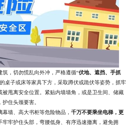
筑，切勿慌乱向外冲，严格遵循“
伏地、遮挡、手抓
固的桌子或床等家具下方，采取蹲伏或跪伏等姿势，抓牢
或被甩离安全位置。紧贴内墙墙角，或是卫生间、储藏
，护住头颈要害。
幕墙、高大书柜等危险物品，
千万不要乘坐电梯，更
手牢牢护住头部，弯腰低身、有序迅速撤离，避免拥