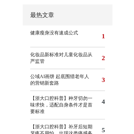
最热文章
健康瘦身没有速成公式
1
化妆品新标准对儿童化妆品从
2
严监管
公域AI画饼 起底围猎老年人
3
的营销新套路
【浙大口腔科普】种牙切勿一
4
味求快，适配自身条件才是首
要标准
【浙大口腔科普】补牙后短期
5
牙疼不用怕，出现这类痛感务