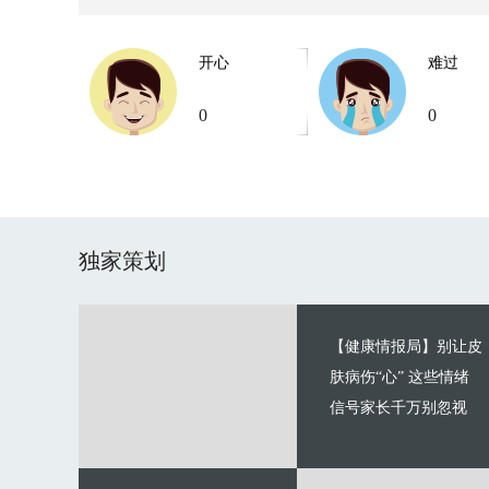
开心
难过
0
0
独家策划
【健康情报局】别让皮
肤病伤“心” 这些情绪
信号家长千万别忽视