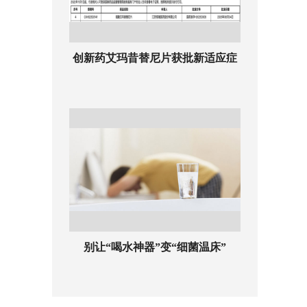
创新药艾玛昔替尼片获批新适应症
别让“喝水神器”变“细菌温床”