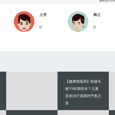
点赞
飘过
0
0
【健康情报局】快速见
效VS长期安全？儿童
皮炎治疗选择的平衡之
道