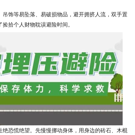
吊饰等易坠落、易破损物品，避开拥挤人流，双手置
了捡拾个人财物耽误避险时间。
绝恐慌绝望。先慢慢挪动身体，用身边的砖石、木棍