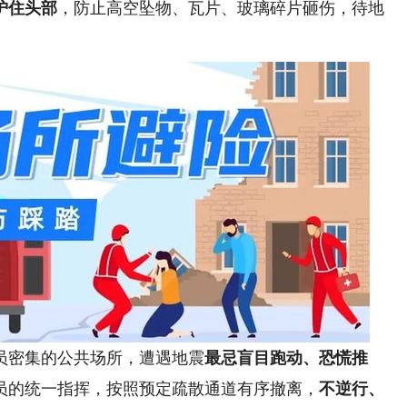
护住头部
，防止高空坠物、瓦片、玻璃碎片砸伤，待地
密集的公共场所，遭遇地震
最忌盲目跑动、恐慌推
员的统一指挥，按照预定疏散通道有序撤离，
不逆行、