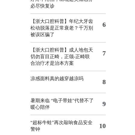
必尽快复诊
【浙大口腔科普】年纪大牙齿
6
松动脱落是正常衰老？千万别
被误区骗了
【浙大口腔科普】成人地包天
7
切勿盲目正畸，正颌‑正畸联
合治疗才是治本方案
凉感面料真的越穿越凉吗
8
暑期来临 “电子带娃”代替不了
9
暖心陪伴
“超标牛蛙”再次敲响食品安全
10
警钟