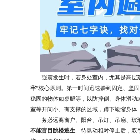
强震发生时，若身处室内，尤其是高层建
牢
”核心原则。第一时间迅速躲到固定、坚
稳固的物体如桌腿等，以防摔倒、身体滑动
室等开间小、有支撑的区域，蹲下蜷缩身体
务必远离窗户、阳台、吊灯、吊扇、玻璃
不能盲目跳楼逃生
。待晃动相对停止后，双