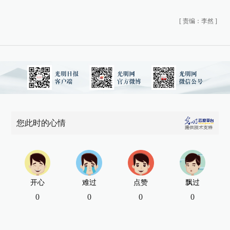
[
责编：李然
]
您此时的心情
开心
难过
点赞
飘过
0
0
0
0