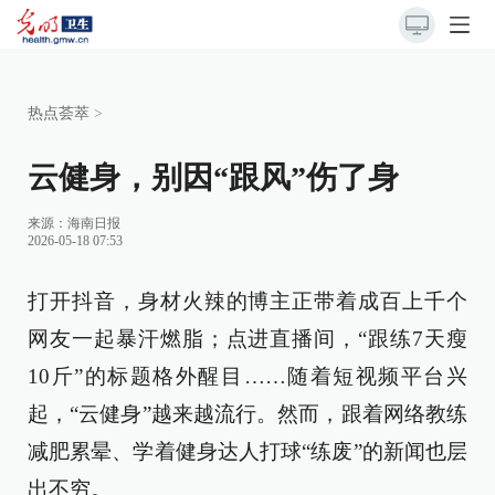
热点荟萃
>
云健身，别因“跟风”伤了身
来源：
海南日报
2026-05-18 07:53
打开抖音，身材火辣的博主正带着成百上千个
网友一起暴汗燃脂；点进直播间，“跟练7天瘦
10斤”的标题格外醒目……随着短视频平台兴
起，“云健身”越来越流行。然而，跟着网络教练
减肥累晕、学着健身达人打球“练废”的新闻也层
出不穷。