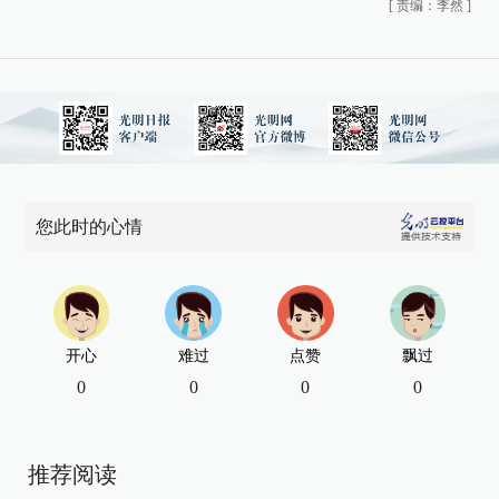
[
责编：李然
]
您此时的心情
开心
难过
点赞
飘过
0
0
0
0
推荐阅读