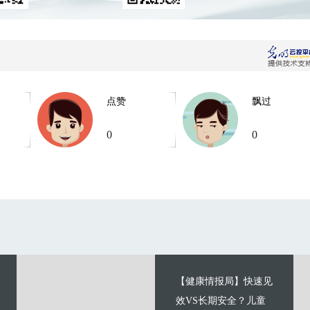
点赞
飘过
0
0
【健康情报局】快速见
效VS长期安全？儿童