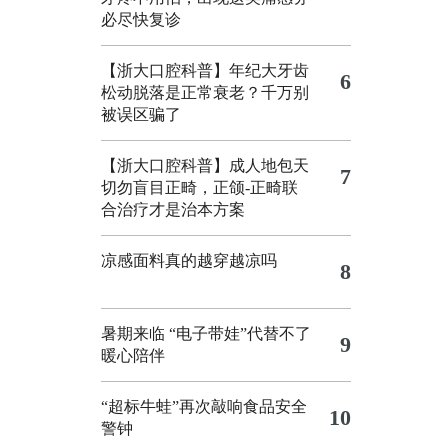
必尽快复诊
【浙大口腔科普】年纪大牙齿
6
松动脱落是正常衰老？千万别
被误区骗了
【浙大口腔科普】成人地包天
7
切勿盲目正畸，正颌‑正畸联
合治疗才是治本方案
凉感面料真的越穿越凉吗
8
暑期来临 “电子带娃”代替不了
9
暖心陪伴
“超标牛蛙”再次敲响食品安全
10
警钟