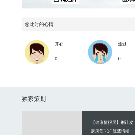
您此时的心情
开心
难过
0
0
独家策划
【健康情报局】别让皮
肤病伤“心” 这些情绪