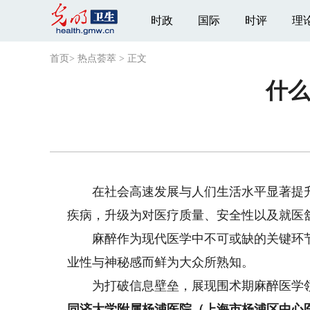
时政
国际
时评
理
首页
>
热点荟萃
>
正文
什么
在社会高速发展与人们生活水平显著提升
疾病，升级为对医疗质量、安全性以及就医
麻醉作为现代医学中不可或缺的关键环节
业性与神秘感而鲜为大众所熟知。
为打破信息壁垒，展现围术期麻醉医学领
同济大学附属杨浦医院（上海市杨浦区中心