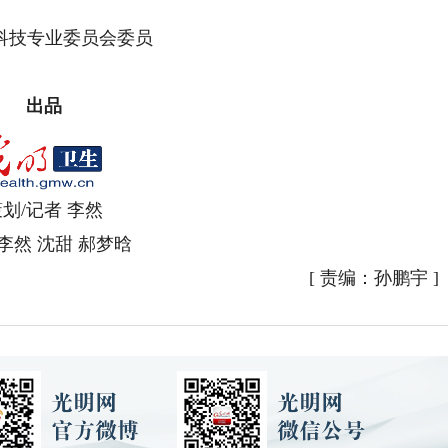
技专业委员会委员
出品
划/记者 李然
李然 沈甜 郝梦晗
[
责编：孙鹏宇
]