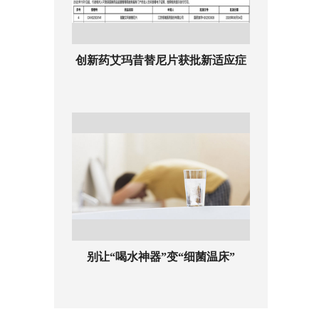
创新药艾玛昔替尼片获批新适应症
别让“喝水神器”变“细菌温床”