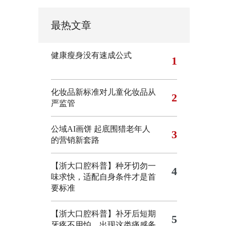
最热文章
健康瘦身没有速成公式
1
化妆品新标准对儿童化妆品从
2
严监管
公域AI画饼 起底围猎老年人
3
的营销新套路
【浙大口腔科普】种牙切勿一
4
味求快，适配自身条件才是首
要标准
【浙大口腔科普】补牙后短期
5
牙疼不用怕，出现这类痛感务