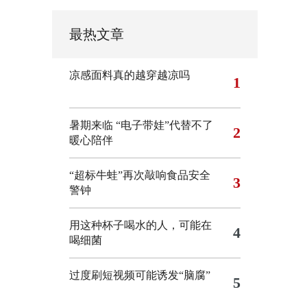
最热文章
凉感面料真的越穿越凉吗
1
暑期来临 “电子带娃”代替不了
2
暖心陪伴
“超标牛蛙”再次敲响食品安全
3
警钟
用这种杯子喝水的人，可能在
4
喝细菌
过度刷短视频可能诱发“脑腐”
5