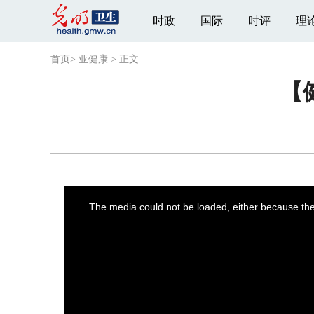
时政
国际
时评
理
首页
>
亚健康
>
正文
【
This
is
a
The media could not be loaded, either because the 
modal
window.