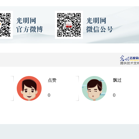
点赞
飘过
0
0