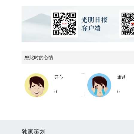
您此时的心情
开心
难过
0
0
独家策划