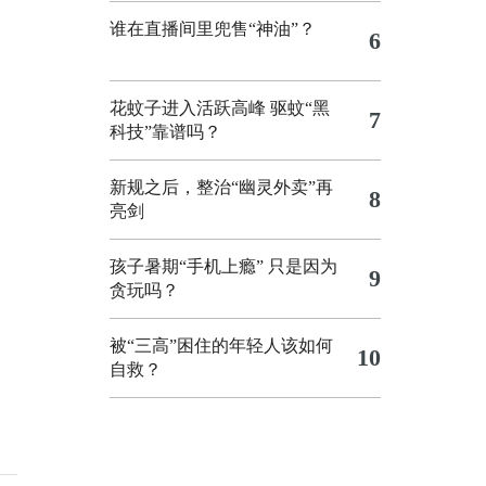
谁在直播间里兜售“神油”？
6
花蚊子进入活跃高峰 驱蚊“黑
7
科技”靠谱吗？
新规之后，整治“幽灵外卖”再
8
亮剑
孩子暑期“手机上瘾” 只是因为
9
贪玩吗？
被“三高”困住的年轻人该如何
10
自救？