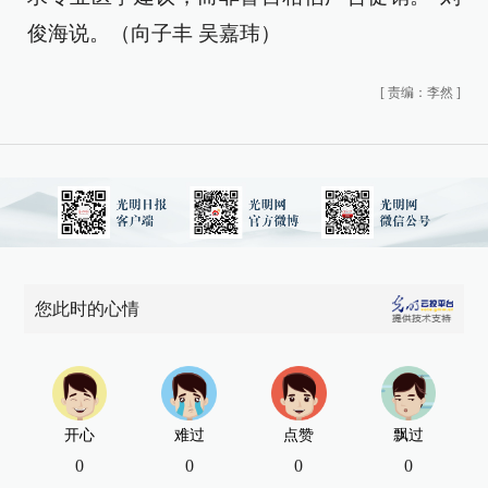
俊海说。（向子丰 吴嘉玮）
[
责编：李然
]
您此时的心情
开心
难过
点赞
飘过
0
0
0
0