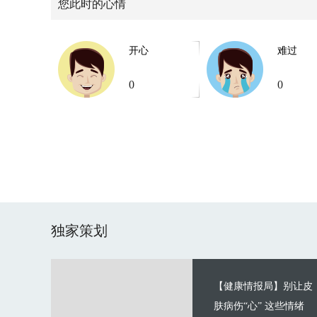
您此时的心情
开心
难过
0
0
独家策划
【健康情报局】别让皮
肤病伤“心” 这些情绪