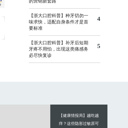
的营销新套路
【浙大口腔科普】种牙切勿一
4
味求快，适配自身条件才是首
要标准
【浙大口腔科普】补牙后短期
5
牙疼不用怕，出现这类痛感务
必尽快复诊
【健康情报局】越吃越
痒？这些隐形过敏原可