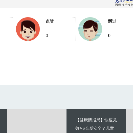
点赞
飘过
0
0
【健康情报局】快速见
效VS长期安全？儿童