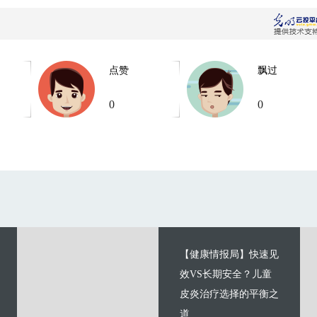
点赞
飘过
0
0
【健康情报局】快速见
效VS长期安全？儿童
皮炎治疗选择的平衡之
道