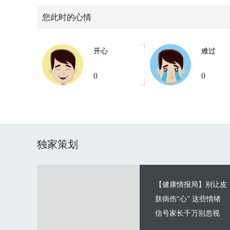
您此时的心情
开心
难过
0
0
独家策划
【健康情报局】别让皮
肤病伤“心” 这些情绪
信号家长千万别忽视