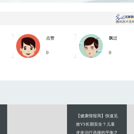
点赞
飘过
0
0
【健康情报局】快速见
效VS长期安全？儿童
皮炎治疗选择的平衡之