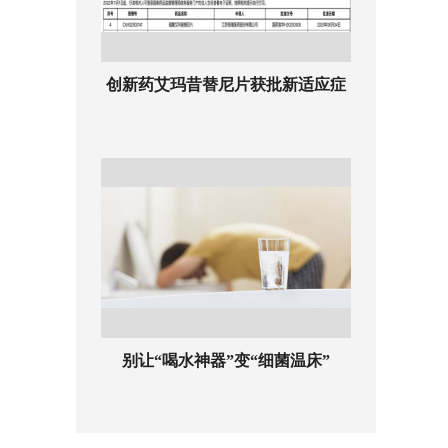
创新药艾玛昔替尼片获批新适应症
别让“喝水神器”变“细菌温床”