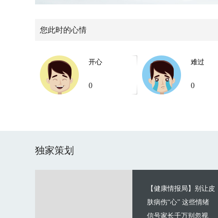
您此时的心情
开心
难过
0
0
独家策划
【健康情报局】别让皮
肤病伤“心” 这些情绪
信号家长千万别忽视