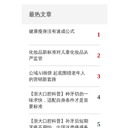
最热文章
健康瘦身没有速成公式
1
化妆品新标准对儿童化妆品从
2
严监管
公域AI画饼 起底围猎老年人
3
的营销新套路
【浙大口腔科普】种牙切勿一
4
味求快，适配自身条件才是首
要标准
【浙大口腔科普】补牙后短期
5
牙疼不用怕，出现这类痛感务