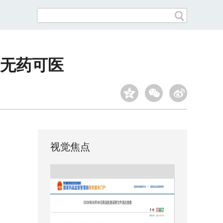
无药可医
视觉焦点