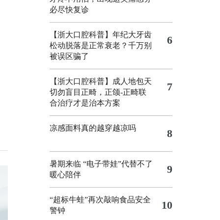
必尽快复诊
【浙大口腔科普】年纪大牙齿
6
松动脱落是正常衰老？千万别
被误区骗了
【浙大口腔科普】成人地包天
7
切勿盲目正畸，正颌‑正畸联
合治疗才是治本方案
凉感面料真的越穿越凉吗
8
暑期来临 “电子带娃”代替不了
9
暖心陪伴
“超标牛蛙”再次敲响食品安全
10
警钟