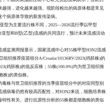
来越强，进化越来越强。现阶段检出的病原体都是常见
这个病原体导致的新发传染病。
为主要流行株不同，2025—2026流行季以甲型
N1亚型和B型(乙型)流感的共同流行，预计未来流感活动
监测周报显示，国家流感中心对55株甲型H3N2流感
推荐疫苗组分A/Croatia/10136RV/2023(鸡胚株)的
6RV/2023(鸡胚株)的低反应株；55株(100.0%)均为世卫组织推
23(细胞株)的类似株。
毒株与世卫组织推荐的当季疫苗组分中的对应同型别
感病毒仍然有较高匹配性，对H3N2来说，细胞培养株
毒特性有关。进行抗原性分析的55株都是细胞株的类似