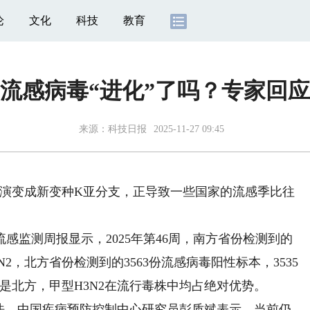
论
文化
科技
教育
流感病毒“进化”了吗？专家回应
来源：
科技日报
2025-11-27 09:45
演变成新变种K亚分支，正导致一些国家的流感季比往
监测周报显示，2025年第46周，南方省份检测到的
3N2，北方省份检测到的3563份流感病毒阳性标本，3535
还是北方，甲型H3N2在流行毒株中均占绝对优势。
，中国疾病预防控制中心研究员彭质斌表示，当前仍