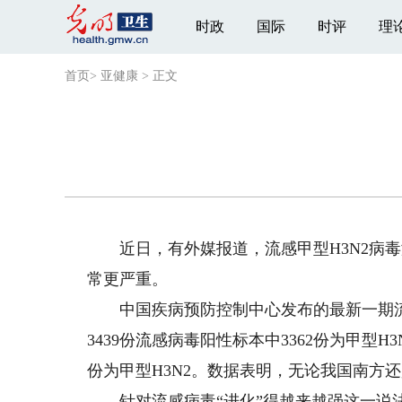
时政
国际
时评
理
首页
>
亚健康
>
正文
近日，有外媒报道，流感甲型H3N2病毒
常更严重。
中国疾病预防控制中心发布的最新一期流感
3439份流感病毒阳性标本中3362份为甲型H
份为甲型H3N2。数据表明，无论我国南方
针对流感病毒“进化”得越来越强这一说法