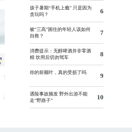
孩子暑期“手机上瘾” 只是因为
6
贪玩吗？
被“三高”困住的年轻人该如何
7
自救？
消费提示：无醇啤酒并非零酒
8
精 饮用后切勿驾车
你的前额叶，真的受损了吗
9
遇险事故频发 野外出游不能
10
走“野路子”