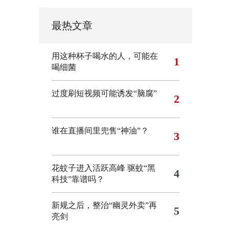
最热文章
用这种杯子喝水的人，可能在
1
喝细菌
过度刷短视频可能诱发“脑腐”
2
谁在直播间里兜售“神油”？
3
花蚊子进入活跃高峰 驱蚊“黑
4
科技”靠谱吗？
新规之后，整治“幽灵外卖”再
5
亮剑