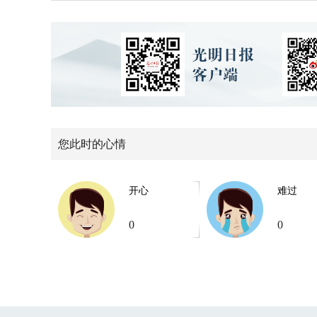
您此时的心情
开心
难过
0
0