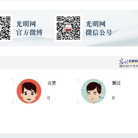
点赞
飘过
0
0