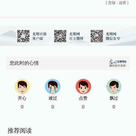
[
责编：赵希
]
您此时的心情
开心
难过
点赞
飘过
0
0
0
0
推荐阅读