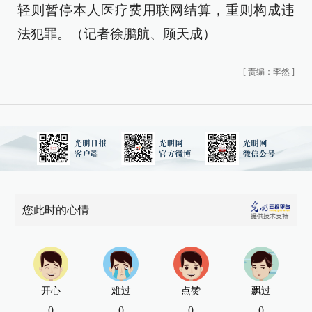
轻则暂停本人医疗费用联网结算，重则构成违
法犯罪。（记者徐鹏航、顾天成）
[
责编：李然
]
您此时的心情
开心
难过
点赞
飘过
0
0
0
0