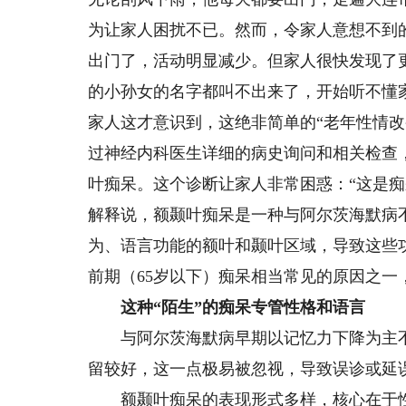
为让家人困扰不已。然而，令家人意想不到
出门了，活动明显减少。但家人很快发现了
的小孙女的名字都叫不出来了，开始听不懂
家人这才意识到，这绝非简单的“老年性情
过神经内科医生详细的病史询问和相关检查
叶痴呆。这个诊断让家人非常困惑：“这是
解释说，额颞叶痴呆是一种与阿尔茨海默病
为、语言功能的额叶和颞叶区域，导致这些
前期（65岁以下）痴呆相当常见的原因之一，
这种“陌生”的痴呆专管性格和语言
与阿尔茨海默病早期以记忆力下降为主不
留较好，这一点极易被忽视，导致误诊或延
额颞叶痴呆的表现形式多样，核心在于性