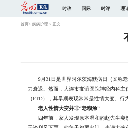
时政
国际
时评
理
首页
>
疾病护理
>
正文
9月21日是世界阿尔茨海默病日（又称老
力衰退。然而，大连市友谊医院神经内科主
（FTD），其早期表现常常是性情大变、行
老人性情大变并非“老糊涂”
四年前，家人发现原本温和的赵先生突然变
无论刮风下雨，他每天都要出门，走遍大连