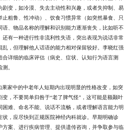
为剧变，如冷漠、失去主动性和兴趣，或者失抑制、易
举止粗鲁、性冲动）、饮食习惯异常（如突然暴食、只
词语、物品名称的理解和识别能力逐渐丧失，比如听不
。还有一种进行性非流利性失语，突出表现为说话非常
混乱，但理解他人话语的能力相对保留较好。李晓红强
结合详细的临床评估（病史、症状、认知行为语言测
检测。
果家中的中老年人短期内出现明显的性格改变，如突
剧变，不要简单归咎于“老了脾气怪”，这可能是额颞叶
词困难、命名不能、说话不流畅，或者理解语言能力明
症状，应尽快到正规医院神经内科就诊。早期明确诊
护方案、进行疾病管理、提供遗传咨询，并争取参与临