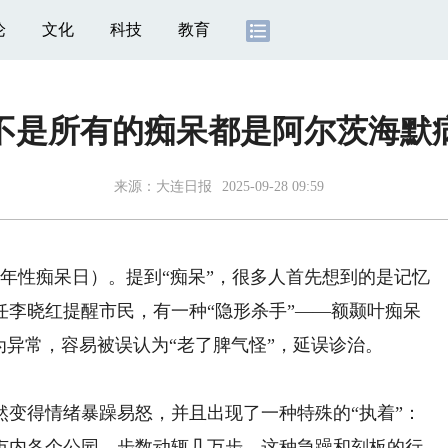
论
文化
科技
教育
不是所有的痴呆都是阿尔茨海默
来源：
大连日报
2025-09-28 09:59
年性痴呆日）。提到“痴呆”，很多人首先想到的是记忆
任李晓红提醒市民，有一种“隐形杀手”——额颞叶痴呆
为异常，容易被误认为“老了脾气怪”，延误诊治。
得情绪暴躁易怒，并且出现了一种特殊的“执着”：
市内各个公园，步数动辄几万步。这种急躁和刻板的行