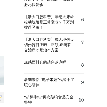
必尽快复诊
【浙大口腔科普】年纪大牙齿
6
松动脱落是正常衰老？千万别
被误区骗了
【浙大口腔科普】成人地包天
7
切勿盲目正畸，正颌‑正畸联
合治疗才是治本方案
凉感面料真的越穿越凉吗
8
暑期来临 “电子带娃”代替不了
9
暖心陪伴
“超标牛蛙”再次敲响食品安全
10
警钟