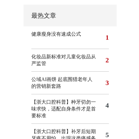
最热文章
健康瘦身没有速成公式
1
化妆品新标准对儿童化妆品从
2
严监管
公域AI画饼 起底围猎老年人
3
的营销新套路
【浙大口腔科普】种牙切勿一
4
味求快，适配自身条件才是首
要标准
【浙大口腔科普】补牙后短期
5
牙疼不用怕，出现这类痛感务