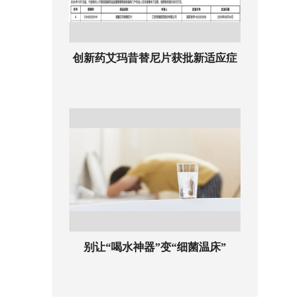
创新药艾玛昔替尼片获批新适应症
别让“喝水神器”变“细菌温床”