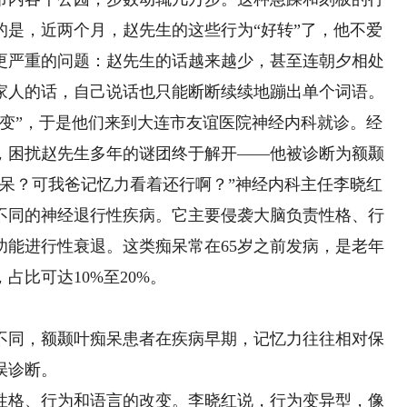
的是，近两个月，赵先生的这些行为“好转”了，他不爱
更严重的问题：赵先生的话越来越少，甚至连朝夕相处
家人的话，自己说话也只能断断续续地蹦出单个词语。
改变”，于是他们来到大连市友谊医院神经内科就诊。经
，困扰赵先生多年的谜团终于解开——他被诊断为额颞
痴呆？可我爸记忆力看着还行啊？”神经内科主任李晓红
不同的神经退行性疾病。它主要侵袭大脑负责性格、行
功能进行性衰退。这类痴呆常在65岁之前发病，是老年
占比可达10%至20%。
同，额颞叶痴呆患者在疾病早期，记忆力往往相对保
误诊断。
格、行为和语言的改变。李晓红说，行为变异型，像