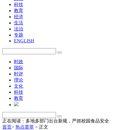
科技
教育
经济
生活
法治
专题
ENGLISH
时政
国际
时评
理论
文化
科技
教育
正在阅读：多地多部门出台新规，严抓校园食品安全
首页
>
热点荟萃
>
正文