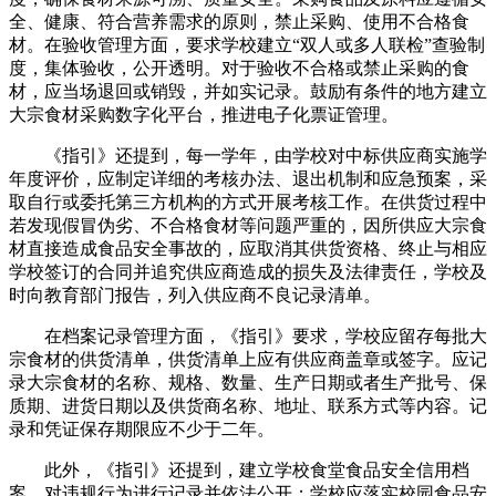
全、健康、符合营养需求的原则，禁止采购、使用不合格食
材。在验收管理方面，要求学校建立“双人或多人联检”查验制
度，集体验收，公开透明。对于验收不合格或禁止采购的食
材，应当场退回或销毁，并如实记录。鼓励有条件的地方建立
大宗食材采购数字化平台，推进电子化票证管理。
《指引》还提到，每一学年，由学校对中标供应商实施学
年度评价，应制定详细的考核办法、退出机制和应急预案，采
取自行或委托第三方机构的方式开展考核工作。在供货过程中
若发现假冒伪劣、不合格食材等问题严重的，因所供应大宗食
材直接造成食品安全事故的，应取消其供货资格、终止与相应
学校签订的合同并追究供应商造成的损失及法律责任，学校及
时向教育部门报告，列入供应商不良记录清单。
在档案记录管理方面，《指引》要求，学校应留存每批大
宗食材的供货清单，供货清单上应有供应商盖章或签字。应记
录大宗食材的名称、规格、数量、生产日期或者生产批号、保
质期、进货日期以及供货商名称、地址、联系方式等内容。记
录和凭证保存期限应不少于二年。
此外，《指引》还提到，建立学校食堂食品安全信用档
案，对违规行为进行记录并依法公开；学校应落实校园食品安