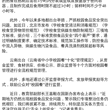
的热食在熟制后需在1小时内分装成盒或直接盛放于密闭容
器，且制作完成后食用时限不超过3小时；留样时间不少于48
小时等。
此外，今年以来多地都出台举措，严抓校园食品安全突出
问题。如近日，北京市发布《学校食堂清洁和消毒规范》《学
校食堂异物管控规范》《学校食堂病媒生物防制规范》三项地
方标准。据介绍，三个标准贯彻食品安全“四个最严”要求，通
过明确制度要求、确定技术标准、规范加工操作等，防控食品
中混入异物、病媒生物污染食品、餐具洗涤剂残留超标等风
险。
云南出台《云南省中小学校园餐“十化”管理规定》，从资
金监管、食材供应、价格公示、群众监督等十个方面对校园餐
管理进行全流程规范管理。
此外，多地还通过公开监督举报方式、发放举报奖励等方
式，鼓励公众对“校园餐”进行监督。
近日，教育部副部长王嘉毅在国新办发布会上表示：“近
期地方仍然出现校园食品安全问题，警示我们专项整治任务仍
然艰巨，我们将抓紧不放、持续用力，特别是压实各方责任，
坚决守住孩子们‘舌尖上的安全’。”(记者袁秀月)