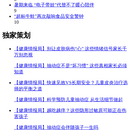
暑期来临 “电子带娃”代替不了暖心陪伴
9
“超标牛蛙”再次敲响食品安全警钟
10
独家策划
【健康情报局】别让皮肤病伤“心” 这些情绪信号家长千
万别忽视
【健康情报局】抽动症不是“坏习惯” 这些真相家长必须
知道
【健康情报局】快速见效VS长期安全？儿童皮炎治疗选
择的平衡之道
【健康情报局】科学预防儿童抽动症 从生活细节做起
【健康情报局】越吃越痒？这些隐形过敏原可能正在伤
害孩子
【健康情报局】抽动症会伴随孩子一生吗