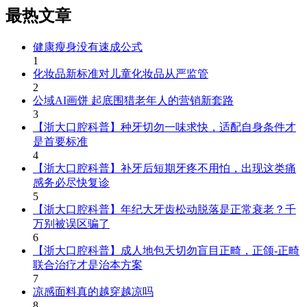
最热文章
健康瘦身没有速成公式
1
化妆品新标准对儿童化妆品从严监管
2
公域AI画饼 起底围猎老年人的营销新套路
3
【浙大口腔科普】种牙切勿一味求快，适配自身条件才
是首要标准
4
【浙大口腔科普】补牙后短期牙疼不用怕，出现这类痛
感务必尽快复诊
5
【浙大口腔科普】年纪大牙齿松动脱落是正常衰老？千
万别被误区骗了
6
【浙大口腔科普】成人地包天切勿盲目正畸，正颌‑正畸
联合治疗才是治本方案
7
凉感面料真的越穿越凉吗
8