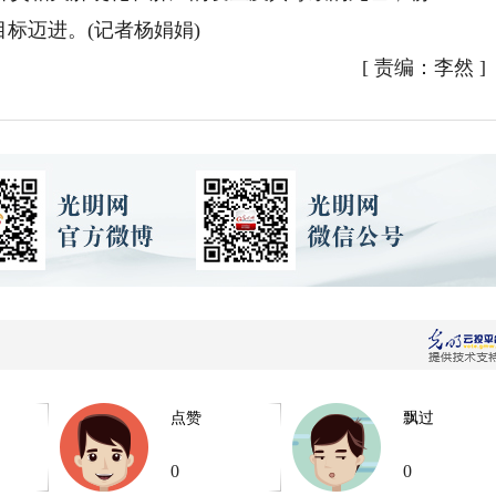
目标迈进。(记者杨娟娟)
[
责编：李然
]
点赞
飘过
0
0