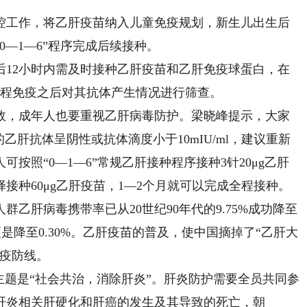
工作，将乙肝疫苗纳入儿童免疫规划，新生儿出生后
0—1—6”程序完成后续接种。
2小时内需及时接种乙肝疫苗和乙肝免疫球蛋白，在
全程免疫之后对其抗体产生情况进行筛查。
，成年人也要重视乙肝病毒防护。梁晓峰提示，大家
乙肝抗体呈阴性或抗体滴度小于10mIU/ml，建议重新
按照“0—1—6”常规乙肝接种程序接种3针20μg乙肝
接种60μg乙肝疫苗，1—2个月就可以完成全程接种。
肝病毒携带率已从20世纪90年代的9.75%成功降至
更是降至0.30%。乙肝疫苗的普及，使中国摘掉了“乙肝大
免疫防线。
题是“社会共治，消除肝炎”。肝炎防护需要全员共同参
肝炎相关肝硬化和肝癌的发生及其导致的死亡，朝