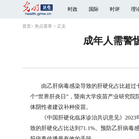
时政
国际
时评
理
首页
>
热点荟萃
>
正文
成年人需警惕
由乙肝病毒感染导致的肝硬化占比超过七成
个“世界肝炎日”，暨南大学疫苗产业研究院
体阴性者建议补种疫苗。
《中国肝硬化临床诊治共识意见》2023
致的肝硬化占比达到71.1%。预防乙肝病
肝病毒传播最有效的手段。