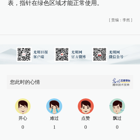
表，指针在绿色区域才能正常使用。
[
责编：李然
]
您此时的心情
开心
难过
点赞
飘过
0
1
0
0