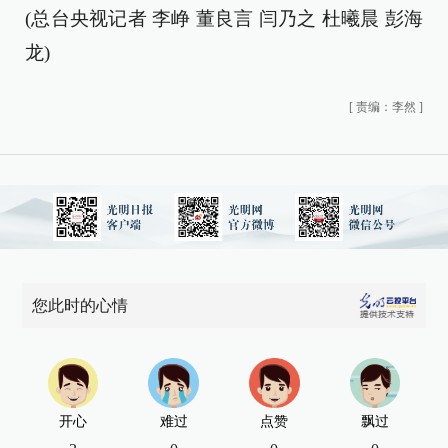
(总台央视记者 李峥 董良言 闫乃之 杜曦晨 彭海
龙)
[
责编：李然
]
您此时的心情
开心
难过
点赞
飘过