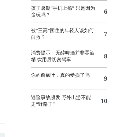
孩子暑期“手机上瘾” 只是因为
6
贪玩吗？
被“三高”困住的年轻人该如何
7
自救？
消费提示：无醇啤酒并非零酒
8
精 饮用后切勿驾车
你的前额叶，真的受损了吗
9
遇险事故频发 野外出游不能
10
走“野路子”