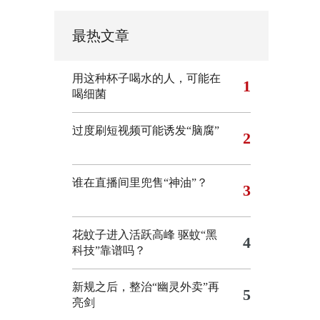
最热文章
用这种杯子喝水的人，可能在
1
喝细菌
过度刷短视频可能诱发“脑腐”
2
谁在直播间里兜售“神油”？
3
花蚊子进入活跃高峰 驱蚊“黑
4
科技”靠谱吗？
新规之后，整治“幽灵外卖”再
5
亮剑