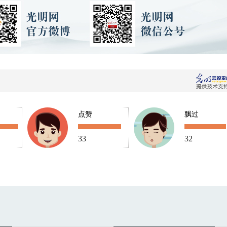
点赞
飘过
33
32