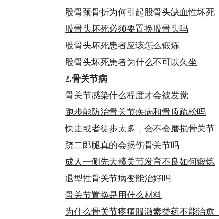
股骨颈骨折为何引起股骨头缺血性坏死
股骨头坏死必须要置换股骨头吗
股骨头坏死患者应该怎么锻炼
股骨头坏死患者为什么不可以久坐
2.骨关节病
骨关节感染什么程度才会被发觉
跑步能防治骨关节疾病和骨质疏松吗
快走或者徒步太多，会不会磨损骨关节
跷二郎腿真的会损伤骨关节吗
成人一侧先天髋关节发育不良如何锻炼
退型性骨关节病变能治好吗
骨关节置换是用什么材料
为什么骨关节疼痛服激素类药不能治愈