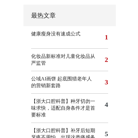
最热文章
健康瘦身没有速成公式
1
化妆品新标准对儿童化妆品从
2
严监管
公域AI画饼 起底围猎老年人
3
的营销新套路
【浙大口腔科普】种牙切勿一
4
味求快，适配自身条件才是首
要标准
【浙大口腔科普】补牙后短期
5
牙疼不用怕，出现这类痛感务