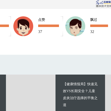
点赞
飘过
37
32
【健康情报局】快速见
效VS长期安全？儿童
皮炎治疗选择的平衡之
道