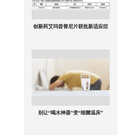
创新药艾玛昔替尼片获批新适应症
别让“喝水神器”变“细菌温床”