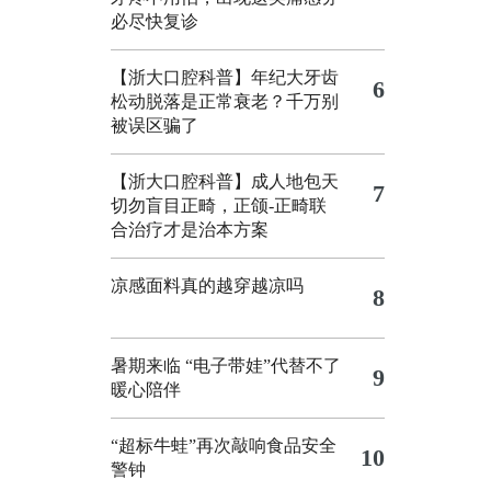
必尽快复诊
【浙大口腔科普】年纪大牙齿
6
松动脱落是正常衰老？千万别
被误区骗了
【浙大口腔科普】成人地包天
7
切勿盲目正畸，正颌‑正畸联
合治疗才是治本方案
凉感面料真的越穿越凉吗
8
暑期来临 “电子带娃”代替不了
9
暖心陪伴
“超标牛蛙”再次敲响食品安全
10
警钟