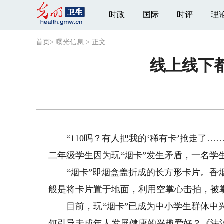
时政
国际
时评
理
首页
>
曝光信息
>
正文
线上线下都
“110吗？有人把我的‘稀有卡’抢走了…
二年级学生因为玩“烟卡”发生矛盾，一名学
“烟卡”即烟盒盖折成的长方形卡片。香烟
般是将卡片置于地面，利用空掌心击拍，被
目前，玩“烟卡”已成为中小学生群体中兴
何引导未成年人发展健康的兴趣爱好？《法