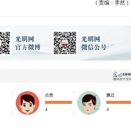
[
责编：李然
]
点赞
飘过
4
4