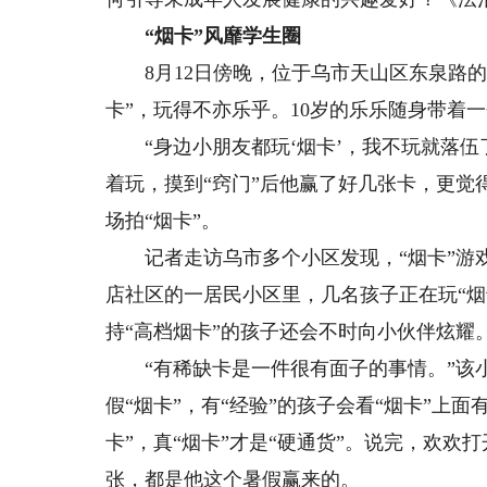
“烟卡”风靡学生圈
8月12日傍晚，位于乌市天山区东泉路的
卡”，玩得不亦乐乎。10岁的乐乐随身带着
“身边小朋友都玩‘烟卡’，我不玩就落伍
着玩，摸到“窍门”后他赢了好几张卡，更
场拍“烟卡”。
记者走访乌市多个小区发现，“烟卡”游戏
店社区的一居民小区里，几名孩子正在玩“烟
持“高档烟卡”的孩子还会不时向小伙伴炫耀
“有稀缺卡是一件很有面子的事情。”该小
假“烟卡”，有“经验”的孩子会看“烟卡”上
卡”，真“烟卡”才是“硬通货”。说完，欢欢
张，都是他这个暑假赢来的。