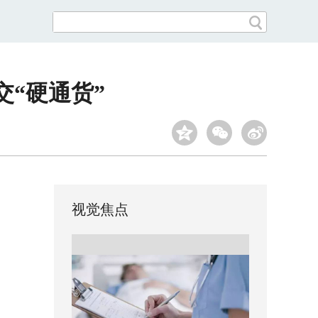
交“硬通货”
视觉焦点