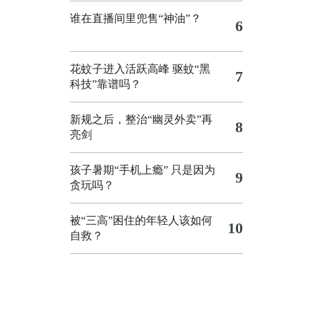
谁在直播间里兜售“神油”？
6
花蚊子进入活跃高峰 驱蚊“黑
7
科技”靠谱吗？
新规之后，整治“幽灵外卖”再
8
亮剑
孩子暑期“手机上瘾” 只是因为
9
贪玩吗？
被“三高”困住的年轻人该如何
10
自救？