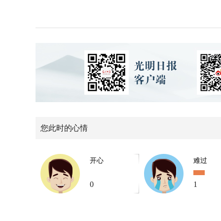
您此时的心情
开心
难过
0
1