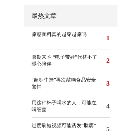
最热文章
凉感面料真的越穿越凉吗
1
暑期来临 “电子带娃”代替不了
2
暖心陪伴
“超标牛蛙”再次敲响食品安全
3
警钟
用这种杯子喝水的人，可能在
4
喝细菌
过度刷短视频可能诱发“脑腐”
5