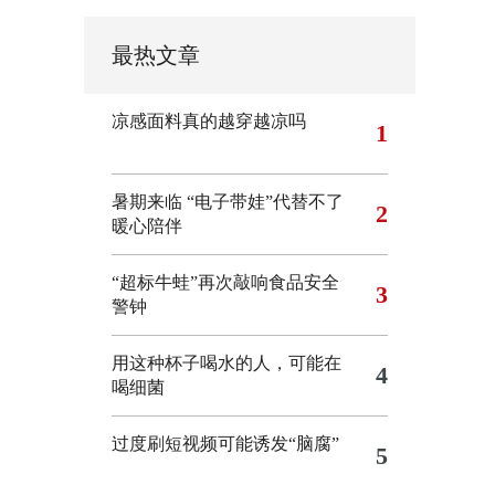
最热文章
凉感面料真的越穿越凉吗
1
暑期来临 “电子带娃”代替不了
2
暖心陪伴
“超标牛蛙”再次敲响食品安全
3
警钟
用这种杯子喝水的人，可能在
4
喝细菌
过度刷短视频可能诱发“脑腐”
5