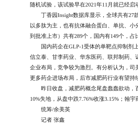
随机试验，该试验早在2021年11月就已经
丁香园Insight数据库显示，全球共有2
以多肽为主，也有抗体融合蛋白、单抗、小分
到批准上市）共有289个，国内有149个，占
国内药企在GLP-1受体的单靶点抑制剂
信立泰、甘李药业、华东医药、联邦制药、
企业布局，竞争较为激烈。有分析认为，司
更多药企进场布局，后市减肥药行业有望持
昨日收盘，减肥药概念尾盘蠢蠢欲动，百花
10%失地，从盘中跌7.76%收涨3.15%；翰
统筹/余美英
记者 张鑫