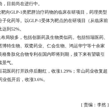
启动，目前尚在进行中。
7款靶向GLP-1类肥胖治疗药物的临床在研项目，药理类型
子化药等。以GLP-1受体为靶点的在研项目（从临床前
比达到52%。
上布局较多，包括创新药及生物类似药。包括恒瑞医药、
诺博特生物、双鹭药业、仁会生物、鸿运华宁等十余家
美格鲁肽化合物专利在国内即将到期，接下来有望吸引
续景气。
医药打开跌停后翻红，收涨1.29%；常山药业收复超
宇药业低开后，收涨3.6%。
[
责编：李然
]