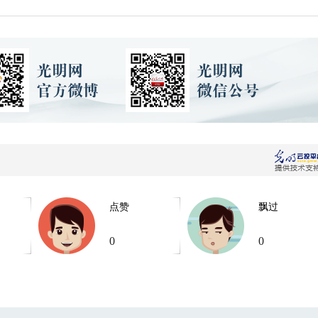
点赞
飘过
0
0