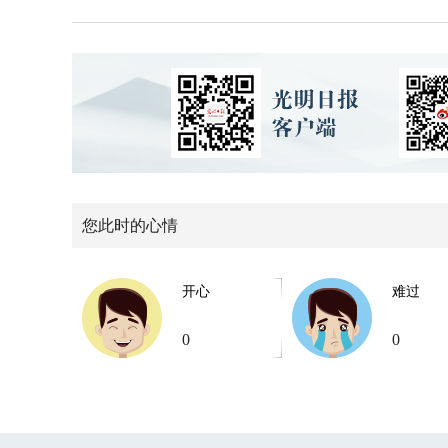
您此时的心情
开心
难过
0
0