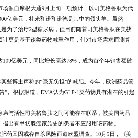
场源自摩根大通9月上旬一项预计，以司美格鲁肽为代
过1000亿美元，礼来和诺和诺德是其中的领头羊。虽然
时，只是为了治疗2型糖尿病，但目前随着司美格鲁肽在美获
预计更是基于该类药物减重作用，针对市场需求而测算
109亿美元，同比增长高达78%，成为首个年销售额破
某些博主声称的“毫无负担”的减肥。今年，欧洲药品管
警告”。根据报道，EMA认为GLP-1类药物具有潜在的引起
癌与活性司美格鲁肽之间可能存在联系，被美国药品
告，指出有甲状腺癌家族史的患者不应服用该药物。
肥药又因或存自杀风险而遭欧盟调查。10月5日，《美