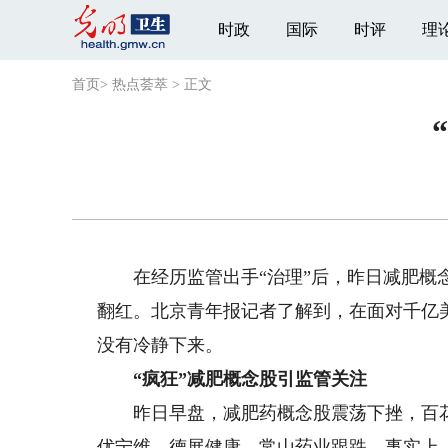
时政
国际
时评
理
首页
>
热点荟萃
>
正文
在经历监管出手“治理”后，昨日减肥概念股
翻红。北京青年报记者了解到，在面对千亿美
没有冷静下来。
“疯狂”减肥概念股引监管关注
昨日早盘，减肥药概念股震荡下挫，百花医
优宁维、德展健康、常山药业跟跌。事实上