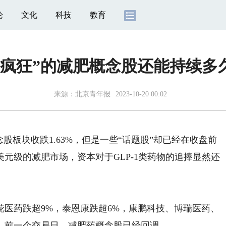
论
文化
科技
教育
“疯狂”的减肥概念股还能持续多
来源：
北京青年报
2023-10-20 00:02
板块收跌1.63%，但是一些“话题股”却已经在收盘前
元级的减肥市场，资本对于GLP-1类药物的追捧显然还
药跌超9%，泰恩康跌超6%，康鹏科技、博瑞医药、
，前一个交易日，减肥药概念股已经回调。