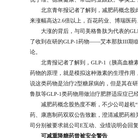
北京青年报记者了解到，减肥药概念股此
来涨幅高达2.6倍以上，百花药业、博瑞医
大涨的背后，与司美格鲁肽为代表的GLP
了收到在研的GLP-1药物——艾本那肽II
论。
北青报记者了解到，GLP-1（胰高血糖素样
药物的原理，就是模拟这种激素的生理作用
说这类药物是治疗2型糖尿病的，但是其在
鲁肽等GLP-1类药物用做治疗肥胖适应症已
减肥药概念股热度不断，不少公司趁机“蹭
药、康惠制药双双公告致歉，澄清减肥药相
司分别被要求就公司E互动、业绩说明会回
可减重降糖药曾被安全警告