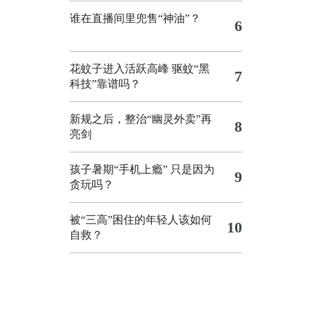
谁在直播间里兜售“神油”？
6
花蚊子进入活跃高峰 驱蚊“黑
7
科技”靠谱吗？
新规之后，整治“幽灵外卖”再
8
亮剑
孩子暑期“手机上瘾” 只是因为
9
贪玩吗？
被“三高”困住的年轻人该如何
10
自救？