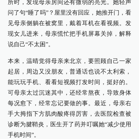
所时，发现母亲房间还有微弱的亮光。她轻声
问了句“睡了吗”？屋里没有回应，她推开门，看
见母亲侧躺在被窝里，戴着耳机在看视频。发
现女儿进来，母亲慌忙把手机屏幕关掉，解释
说自己“不太困”。
本来，温晴觉得母亲来北京，要照顾自己一家
起居，周边又没朋友，普通话也说不太利索，
能玩玩手机、看看短视频打发时间，挺好的。
可母亲太过沉迷其中，还经常熬夜，导致身体
每况愈下，经常忘记要做的事。最近，母亲右
手大拇指下方肌肉酸疼得厉害，去医院检查被
诊断为腱鞘炎，医生开了药并叮嘱她“减少使用
手机时间”。