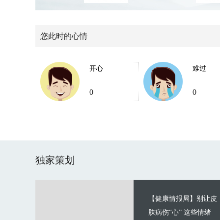
您此时的心情
开心
难过
0
0
独家策划
【健康情报局】别让皮
肤病伤“心” 这些情绪