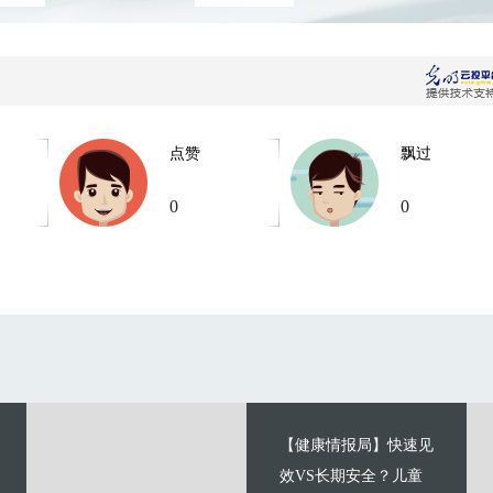
点赞
飘过
0
0
【健康情报局】快速见
效VS长期安全？儿童