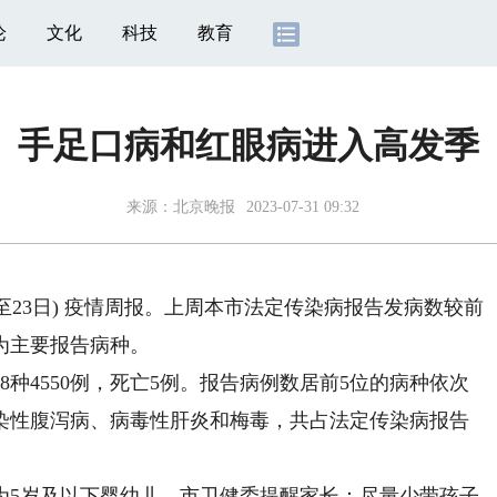
论
文化
科技
教育
手足口病和红眼病进入高发季
来源：
北京晚报
2023-07-31 09:32
至23日) 疫情周报。上周本市法定传染病报告发病数较前
为主要报告病种。
4550例，死亡5例。报告病例数居前5位的病种依次
染性腹泻病、病毒性肝炎和梅毒，共占法定传染病报告
5岁及以下婴幼儿。市卫健委提醒家长：尽量少带孩子