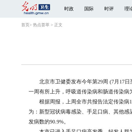
时政
国际
时评
理
首页
>
热点荟萃
>
正文
北京市卫健委发布今年第29周 (7月17日
一周有所上升，呼吸道传染病和肠道传染病
根据周报，上周全市共报告法定传染病18种
为：新型冠状病毒感染、手足口病、其他感
发病数的90.9%。
本市已进入手足口病高发季，好发人群为