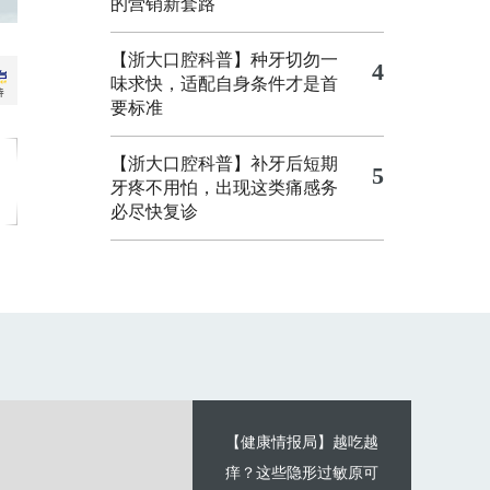
的营销新套路
【浙大口腔科普】种牙切勿一
4
味求快，适配自身条件才是首
要标准
【浙大口腔科普】补牙后短期
5
牙疼不用怕，出现这类痛感务
必尽快复诊
【健康情报局】越吃越
痒？这些隐形过敏原可