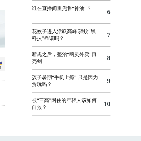
谁在直播间里兜售“神油”？
6
花蚊子进入活跃高峰 驱蚊“黑
7
科技”靠谱吗？
新规之后，整治“幽灵外卖”再
8
亮剑
孩子暑期“手机上瘾” 只是因为
9
贪玩吗？
被“三高”困住的年轻人该如何
10
自救？