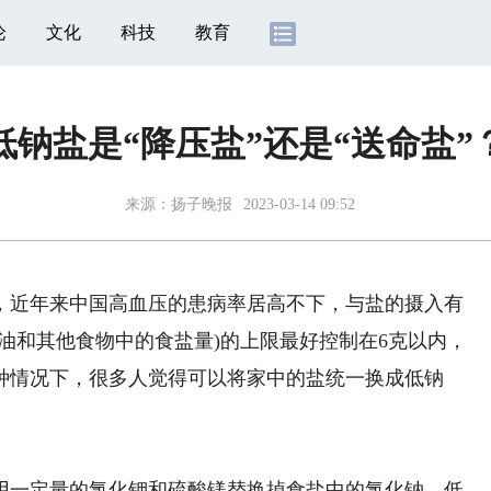
论
文化
科技
教育
低钠盐是“降压盐”还是“送命盐”
来源：
扬子晚报
2023-03-14 09:52
近年来中国高血压的患病率居高不下，与盐的摄入有
油和其他食物中的食盐量)的上限最好控制在6克以内，
种情况下，很多人觉得可以将家中的盐统一换成低钠
一定量的氯化钾和硫酸镁替换掉食盐中的氯化钠。低