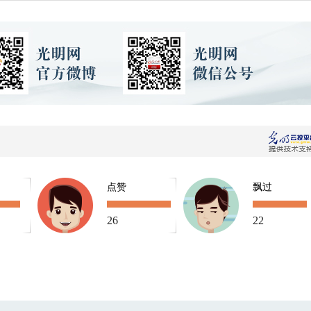
点赞
飘过
26
22