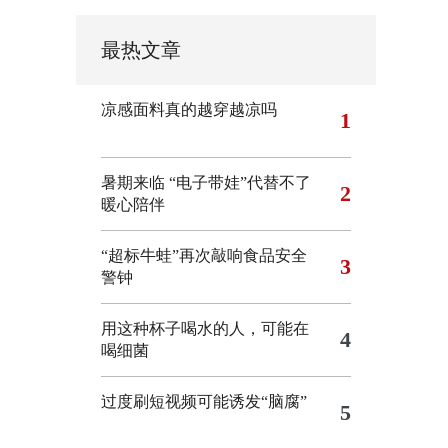
最热文章
凉感面料真的越穿越凉吗
1
暑期来临 “电子带娃”代替不了
2
暖心陪伴
“超标牛蛙”再次敲响食品安全
3
警钟
用这种杯子喝水的人，可能在
4
喝细菌
过度刷短视频可能诱发“脑腐”
5