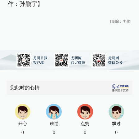
作：孙鹏宇】
[责编：李然]
您此时的心情
开心
难过
点赞
飘过
0
0
0
0