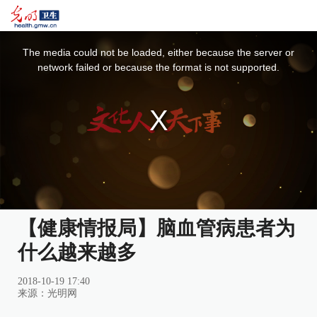
This
is
a
The media could not be loaded, either because the server or
modal
window.
network failed or because the format is not supported.
【健康情报局】脑血管病患者为
什么越来越多
2018-10-19 17:40
来源：光明网