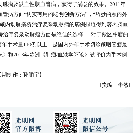
脉瘤及缺血性脑血管病，获得了满意的效果。2011年
管病方面“切实有用的聪明创新方法”，“巧妙的颅内外
4年颌内动脉搭桥治疗复杂动脉瘤的病例报道得到著名脑血
为在搭桥治疗复杂动脉瘤方面是绝佳的选择”。对于鞍区肿瘤的
瘤年手术量110例以上，是国内外年手术切除颅咽管瘤最
志》和2013年欧洲《肿瘤/血液学评论》被评价为手术例
后期制作：孙鹏宇】
[责编：李然]