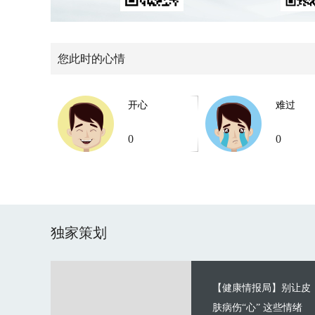
您此时的心情
开心
难过
0
0
独家策划
【健康情报局】别让皮
肤病伤“心” 这些情绪