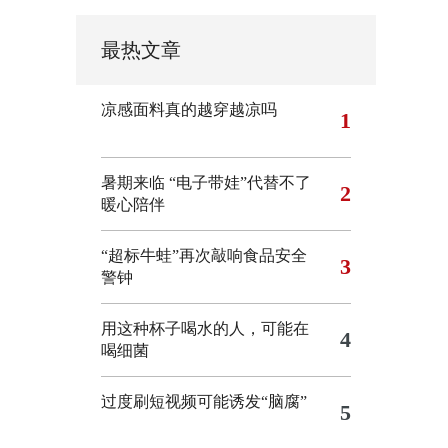
最热文章
凉感面料真的越穿越凉吗
1
暑期来临 “电子带娃”代替不了
2
暖心陪伴
“超标牛蛙”再次敲响食品安全
3
警钟
用这种杯子喝水的人，可能在
4
喝细菌
过度刷短视频可能诱发“脑腐”
5