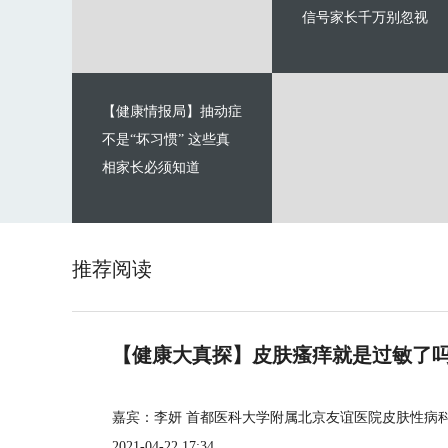
信号家长千万别忽视
【健康情报局】抽动症
不是“坏习惯” 这些真
相家长必须知道
推荐阅读
【健康大真探】皮肤瘙痒就是过敏了
嘉宾：李妍 首都医科大学附属北京友谊医院皮肤性病
2021-04-22 17:34