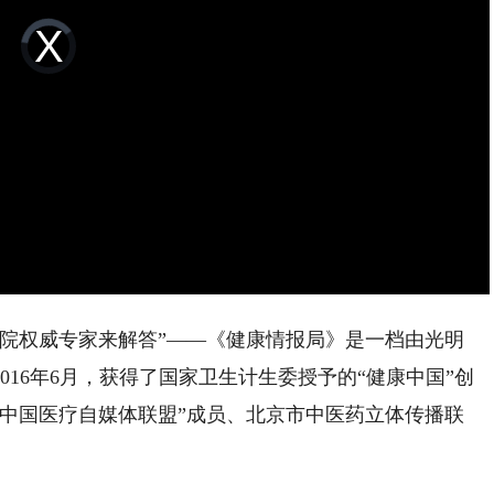
Video
Player
is
loading.
权威专家来解答”——《健康情报局》是一档由光明
16年6月，获得了国家卫生计生委授予的“健康中国”创
“中国医疗自媒体联盟”成员、北京市中医药立体传播联