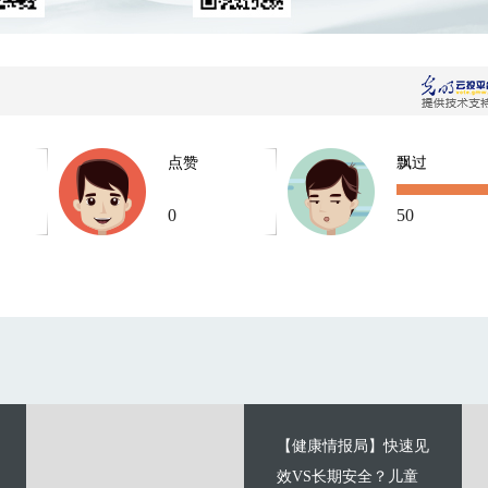
点赞
飘过
0
50
【健康情报局】快速见
效VS长期安全？儿童