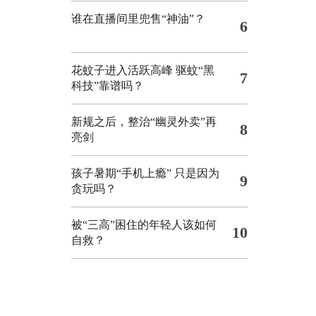
谁在直播间里兜售“神油”？
6
花蚊子进入活跃高峰 驱蚊“黑
7
科技”靠谱吗？
新规之后，整治“幽灵外卖”再
8
亮剑
孩子暑期“手机上瘾” 只是因为
9
贪玩吗？
被“三高”困住的年轻人该如何
10
自救？