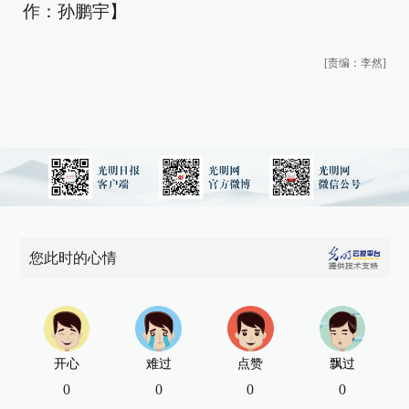
作：孙鹏宇】
[责编：李然]
您此时的心情
开心
难过
点赞
飘过
0
0
0
0