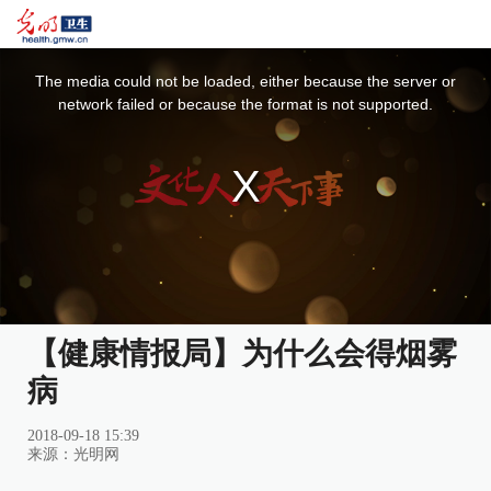
This
is
a
The media could not be loaded, either because the server or
modal
window.
network failed or because the format is not supported.
【健康情报局】为什么会得烟雾
病
2018-09-18 15:39
来源：光明网