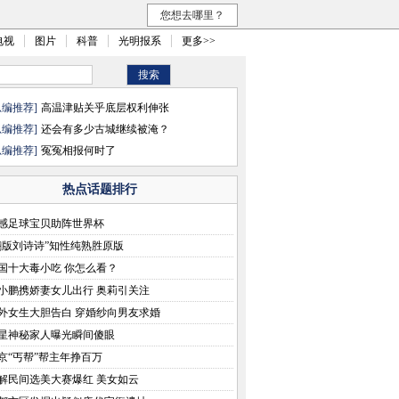
您想去哪里？
电视
图片
科普
光明报系
更多>>
总编推荐]
高温津贴关乎底层权利伸张
总编推荐]
还会有多少古城继续被淹？
总编推荐]
冤冤相报何时了
热点话题排行
感足球宝贝助阵世界杯
翻版刘诗诗”知性纯熟胜原版
国十大毒小吃 你怎么看？
小鹏携娇妻女儿出行 奥莉引关注
外女生大胆告白 穿婚纱向男友求婚
星神秘家人曝光瞬间傻眼
京“丐帮”帮主年挣百万
解民间选美大赛爆红 美女如云