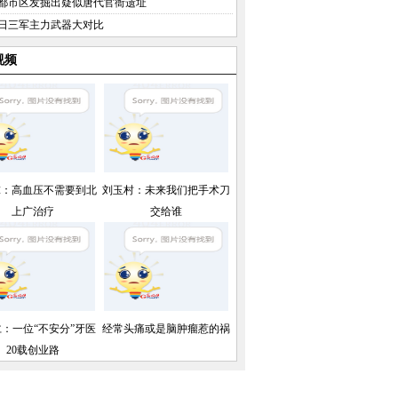
都市区发掘出疑似唐代官衙遗址
日三军主力武器大对比
视频
球：高血压不需要到北
刘玉村：未来我们把手术刀
上广治疗
交给谁
：一位“不安分”牙医
经常头痛或是脑肿瘤惹的祸
20载创业路