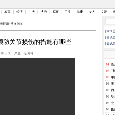
教育
经济
生活
法治
军事
卫生
健康
女人
文娱
情报局
>
头条问答
[值班
[值班
预防关节损伤的措施有哪些
[值班
-20 12:36
来源：光明网
01
性
02
“
03
中
04
李
05
西
06
明
07
北
08
图