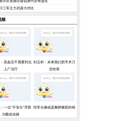
都市区发掘出疑似唐代官衙遗址
日三军主力武器大对比
视频
球：高血压不需要到北
刘玉村：未来我们把手术刀
上广治疗
交给谁
：一位“不安分”牙医
经常头痛或是脑肿瘤惹的祸
20载创业路