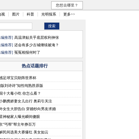
您想去哪里？
电视
图片
科普
光明报系
更多>>
总编推荐]
高温津贴关乎底层权利伸张
总编推荐]
还会有多少古城继续被淹？
总编推荐]
冤冤相报何时了
热点话题排行
感足球宝贝助阵世界杯
翻版刘诗诗”知性纯熟胜原版
国十大毒小吃 你怎么看？
小鹏携娇妻女儿出行 奥莉引关注
外女生大胆告白 穿婚纱向男友求婚
星神秘家人曝光瞬间傻眼
京“丐帮”帮主年挣百万
解民间选美大赛爆红 美女如云