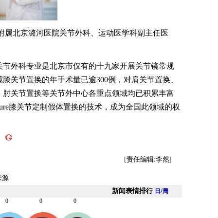
属北京潞河医院关节外科、运动医学科副主任医
节外科专业是北京市仅有的十九家开展关节镜常规
膝关节置换的年手术量已逾300例，对肩关节置换、
、肘关节置换等关节外中心各重点领域均已积累丰富
ature膝关节定制假体置换的技术，成为全国此领域的权
】
[责任编辑:李然]
来源
新闻表情排行
/
日
周
0
0
0