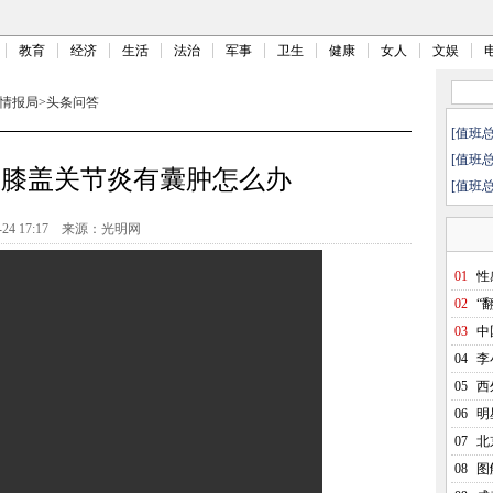
教育
经济
生活
法治
军事
卫生
健康
女人
文娱
情报局
>
头条问答
[值班
[值班
】膝盖关节炎有囊肿怎么办
[值班
-24 17:17
来源：光明网
01
性
02
“
03
中
04
李
05
西
06
明
07
北
08
图