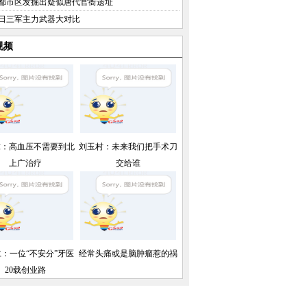
都市区发掘出疑似唐代官衙遗址
日三军主力武器大对比
视频
球：高血压不需要到北
刘玉村：未来我们把手术刀
上广治疗
交给谁
：一位“不安分”牙医
经常头痛或是脑肿瘤惹的祸
20载创业路