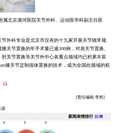
属北京潞河医院关节外科、运动医学科副主任医
节外科专业是北京市仅有的十九家开展关节镜常规
膝关节置换的年手术量已逾300例，对肩关节置换、
、肘关节置换等关节外中心各重点领域均已积累丰富
ature膝关节定制假体置换的技术，成为全国此领域的权
】
[责任编辑:李然]
来源
新闻表情排行
/
日
周
0
0
0