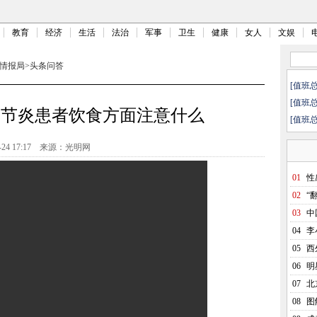
教育
经济
生活
法治
军事
卫生
健康
女人
文娱
情报局
>
头条问答
[值班
[值班
关节炎患者饮食方面注意什么
[值班
-24 17:17
来源：光明网
01
性
02
“
03
中
04
李
05
西
06
明
07
北
08
图