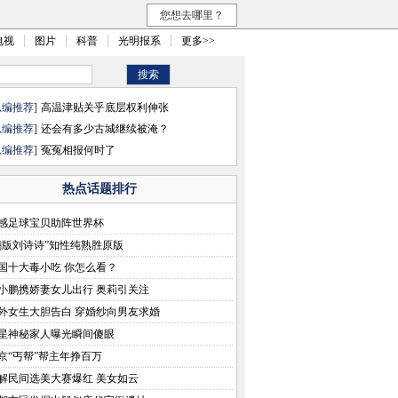
您想去哪里？
电视
图片
科普
光明报系
更多>>
总编推荐]
高温津贴关乎底层权利伸张
总编推荐]
还会有多少古城继续被淹？
总编推荐]
冤冤相报何时了
热点话题排行
感足球宝贝助阵世界杯
翻版刘诗诗”知性纯熟胜原版
国十大毒小吃 你怎么看？
小鹏携娇妻女儿出行 奥莉引关注
外女生大胆告白 穿婚纱向男友求婚
星神秘家人曝光瞬间傻眼
京“丐帮”帮主年挣百万
解民间选美大赛爆红 美女如云