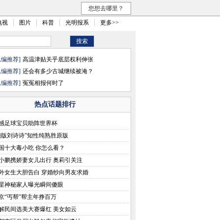
您想去哪里？
电视
图片
科普
光明报系
更多>>
总编推荐]
高温津贴关乎底层权利伸张
总编推荐]
还会有多少古城继续被淹？
总编推荐]
冤冤相报何时了
热点话题排行
感足球宝贝助阵世界杯
翻版刘诗诗”知性纯熟胜原版
国十大毒小吃 你怎么看？
小鹏携娇妻女儿出行 奥莉引关注
外女生大胆告白 穿婚纱向男友求婚
星神秘家人曝光瞬间傻眼
京“丐帮”帮主年挣百万
解民间选美大赛爆红 美女如云