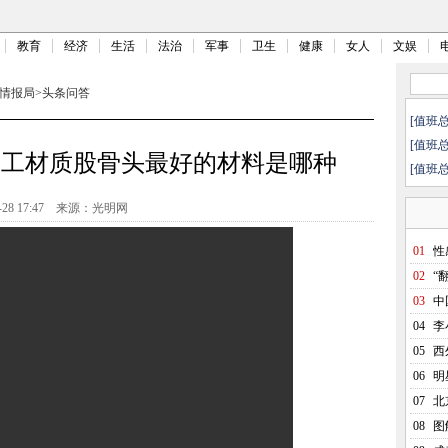
教育
经济
生活
法治
军事
卫生
健康
女人
文娱
情报局
>
头条问答
[值班
[值班
人工材质股骨头最好的材料是哪种
[值班
-28 17:47
来源：光明网
01
性
02
“
03
中
04
李
05
西
06
明
07
北
08
图