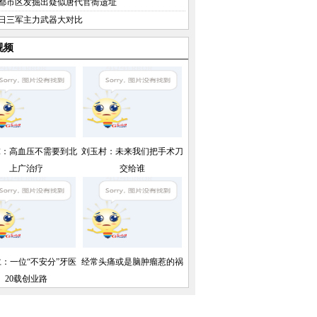
都市区发掘出疑似唐代官衙遗址
日三军主力武器大对比
视频
球：高血压不需要到北
刘玉村：未来我们把手术刀
上广治疗
交给谁
：一位“不安分”牙医
经常头痛或是脑肿瘤惹的祸
20载创业路