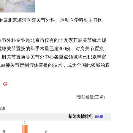
属北京潞河医院关节外科、运动医学科副主任医
节外科专业是北京市仅有的十九家开展关节镜常规
膝关节置换的年手术量已逾300例，对肩关节置换、
、肘关节置换等关节外中心各重点领域均已积累丰富
ature膝关节定制假体置换的技术，成为全国此领域的权
】
[责任编辑:王卓]
来源
新闻表情排行
/
日
周
1
0
0