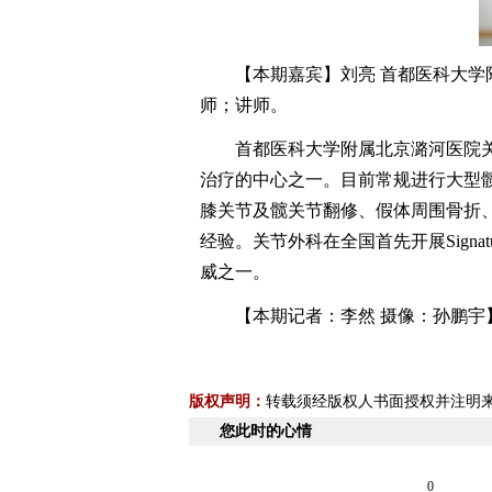
【本期嘉宾】刘亮 首都医科大学附
师；讲师。
首都医科大学附属北京潞河医院关
治疗的中心之一。目前常规进行大型髋
膝关节及髋关节翻修、假体周围骨折
经验。关节外科在全国首先开展Sign
威之一。
【本期记者：李然 摄像：孙鹏宇
版权声明：
转载须经版权人书面授权并注明
您此时的心情
0