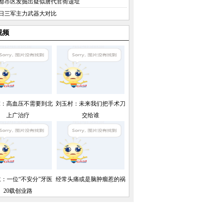
都市区发掘出疑似唐代官衙遗址
日三军主力武器大对比
视频
球：高血压不需要到北
刘玉村：未来我们把手术刀
上广治疗
交给谁
：一位“不安分”牙医
经常头痛或是脑肿瘤惹的祸
20载创业路