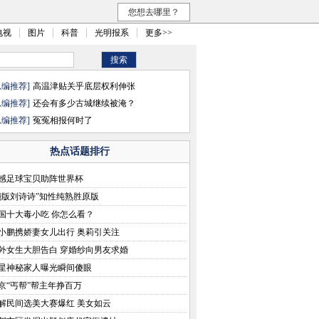
您想去哪里？
电视
图片
科普
光明报系
更多>>
总编推荐]
高温津贴关乎底层权利伸张
总编推荐]
还会有多少古城继续被淹？
总编推荐]
冤冤相报何时了
热点话题排行
感足球宝贝助阵世界杯
翻版刘诗诗”知性纯熟胜原版
国十大毒小吃 你怎么看？
小鹏携娇妻女儿出行 奥莉引关注
外女生大胆告白 穿婚纱向男友求婚
星神秘家人曝光瞬间傻眼
京“丐帮”帮主年挣百万
解民间选美大赛爆红 美女如云