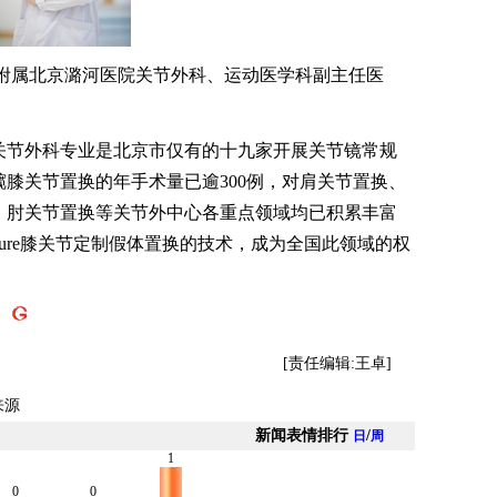
属北京潞河医院关节外科、运动医学科副主任医
节外科专业是北京市仅有的十九家开展关节镜常规
膝关节置换的年手术量已逾300例，对肩关节置换、
、肘关节置换等关节外中心各重点领域均已积累丰富
ature膝关节定制假体置换的技术，成为全国此领域的权
】
[责任编辑:王卓]
来源
新闻表情排行
/
日
周
1
0
0