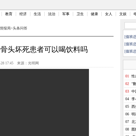
教育
经济
生活
法治
军事
卫生
健康
女人
文娱
情报局
>
头条问答
[值班
[值班
股骨头坏死患者可以喝饮料吗
[值班
-28 17:45
来源：光明网
01
性
02
“
03
中
04
李
05
西
06
明
07
北
08
图